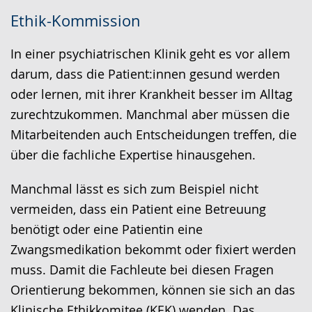
Zur
Aktiviere
Ein
Ethik-Kommission
Leichten
Audio-
Video
Sprache
Unterstützung.
in
In einer psychiatrischen Klinik geht es vor allem
wechseln.
Deutscher
darum, dass die Patient:innen gesund werden
Gebärdensprache
oder lernen, mit ihrer Krankheit besser im Alltag
wird
zurechtzukommen. Manchmal aber müssen die
angezeigt.
Mitarbeitenden auch Entscheidungen treffen, die
über die fachliche Expertise hinausgehen.
Manchmal lässt es sich zum Beispiel nicht
vermeiden, dass ein Patient eine Betreuung
benötigt oder eine Patientin eine
Zwangsmedikation bekommt oder fixiert werden
muss. Damit die Fachleute bei diesen Fragen
Orientierung bekommen, können sie sich an das
Klinische Ethikkomitee (KEK) wenden. Das