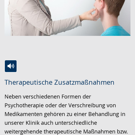
Zur
Aktiviere
Ein
Therapeutische Zusatzmaßnahmen
Leichten
Audio-
Video
Sprache
Unterstützung.
in
Neben verschiedenen Formen der
wechseln.
Deutscher
Psychotherapie oder der Verschreibung von
Gebärdensprache
Medikamenten gehören zu einer Behandlung in
wird
unserer Klinik auch unterschiedliche
angezeigt.
weitergehende therapeutische Maßnahmen bzw.