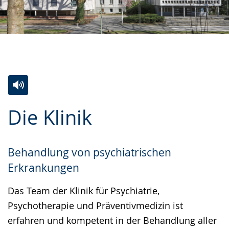
Zur
Aktiviere
Ein
Die Klinik
Leichten
Audio-
Video
Sprache
Unterstützung.
in
wechseln.
Deutscher
Behandlung von psychiatrischen
Gebärdensprache
Erkrankungen
wird
Das Team der Klinik für Psychiatrie,
angezeigt.
Psychotherapie und Präventivmedizin ist
erfahren und kompetent in der Behandlung aller