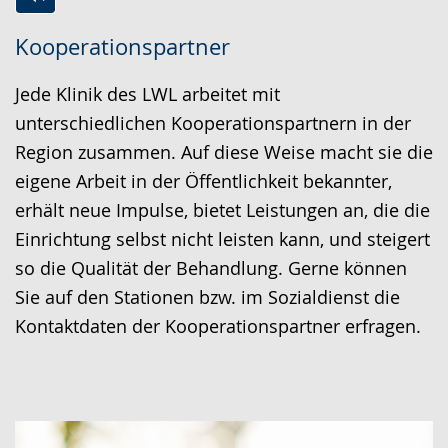
Zur
Aktiviere
Ein
Kooperationspartner
Leichten
Audio-
Video
Sprache
Unterstützung.
in
Jede Klinik des LWL arbeitet mit
wechseln.
Deutscher
unterschiedlichen Kooperationspartnern in der
Gebärdensprache
Region zusammen. Auf diese Weise macht sie die
wird
eigene Arbeit in der Öffentlichkeit bekannter,
angezeigt.
erhält neue Impulse, bietet Leistungen an, die die
Einrichtung selbst nicht leisten kann, und steigert
so die Qualität der Behandlung. Gerne können
Sie auf den Stationen bzw. im Sozialdienst die
Kontaktdaten der Kooperationspartner erfragen.