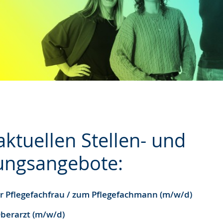
ktuellen Stellen- und
ungsangebote:
e
r Pflegefachfrau / zum Pflegefachmann (m/w/d)
Oberarzt (m/w/d)