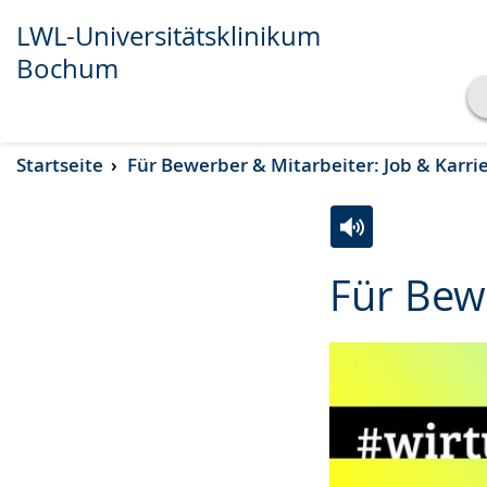
LWL-Universitätsklinikum
Bochum
Transkript anzeigen
Startseite
Für Bewerber & Mitarbeiter: Job & Karri
Abspielen
Pausieren
Zur
Aktiviere
Ein
Für Bew
Leichten
Audio-
Video
Sprache
Unterstützung.
in
wechseln.
Deutscher
Gebärdensprach
wird
angezeigt.