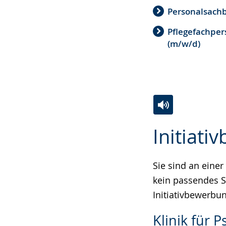
Personalsachb
Pflegefachper
(m/w/d)
Zur
Aktiviere
Ein
Initiat
Leichten
Audio-
Video
Sprache
Unterstützung.
in
wechseln.
Deutscher
Sie sind an einer
Gebärdensprach
kein passendes S
wird
Initiativbewerbun
angezeigt.
Klinik für 