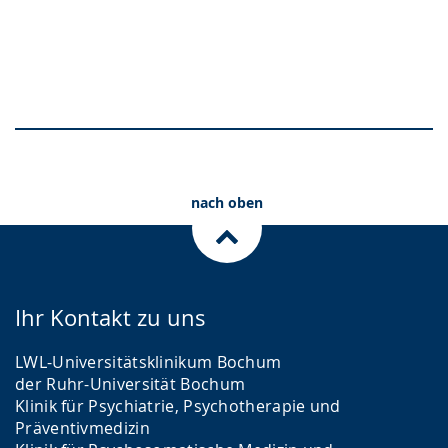
Gebärdensprache
wird
angezeigt.
Erinnerungskultur/ Gedenken
Bücher-Café
Psychiatrie im Gespräch
nach oben
Ihr Kontakt zu uns
LWL-Universitätsklinikum Bochum
der Ruhr-Universität Bochum
Klinik für Psychiatrie, Psychotherapie und
Präventivmedizin