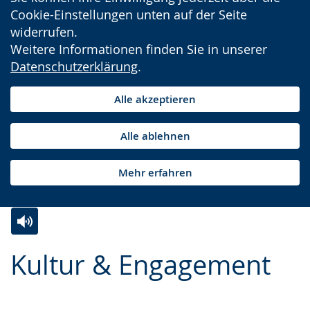
Cookie-Einstellungen unten auf der Seite
widerrufen.
Weitere Informationen finden Sie in unserer
Datenschutzerklärung
.
Alle akzeptieren
Alle ablehnen
Mehr erfahren
Zur
Aktiviere
Ein
Kultur & Engagement
Leichten
Audio-
Video
Sprache
Unterstützung.
in
wechseln.
Deutscher