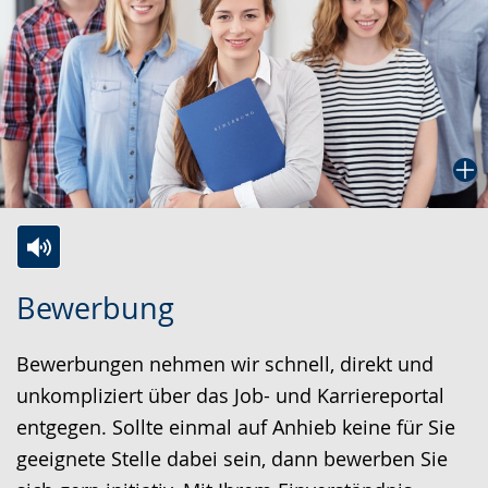
Zur
Aktiviere
Ein
Bewerbung
Leichten
Audio-
Video
Sprache
Unterstützung.
in
Bewerbungen nehmen wir schnell, direkt und
wechseln.
Deutscher
unkompliziert über das Job- und Karriereportal
Gebärdensprache
entgegen. Sollte einmal auf Anhieb keine für Sie
wird
geeignete Stelle dabei sein, dann bewerben Sie
angezeigt.