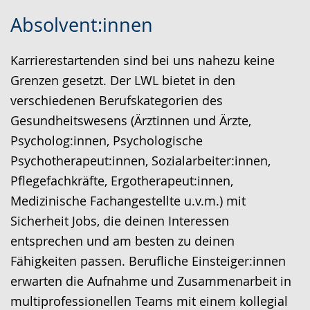
Zur
Aktiviere
Ein
Absolvent:innen
Leichten
Audio-
Video
Sprache
Unterstützung.
in
Karrierestartenden sind bei uns nahezu keine
wechseln.
Deutscher
Grenzen gesetzt. Der LWL bietet in den
Gebärdensprache
verschiedenen Berufskategorien des
wird
Gesundheitswesens (Ärztinnen und Ärzte,
angezeigt.
Psycholog:innen, Psychologische
Psychotherapeut:innen, Sozialarbeiter:innen,
Pflegefachkräfte, Ergotherapeut:innen,
Medizinische Fachangestellte u.v.m.) mit
Sicherheit Jobs, die deinen Interessen
entsprechen und am besten zu deinen
Fähigkeiten passen. Berufliche Einsteiger:innen
erwarten die Aufnahme und Zusammenarbeit in
multiprofessionellen Teams mit einem kollegial