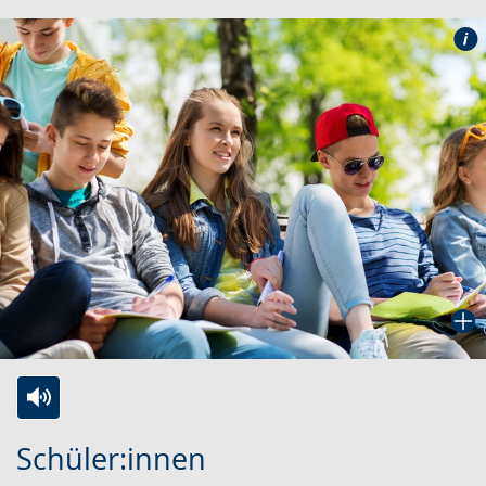
Zur
Aktiviere
Ein
Schüler:innen
Leichten
Audio-
Video