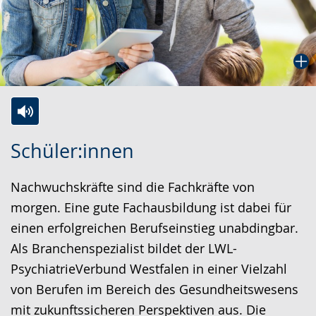
Zur
Aktiviere
Ein
Schüler:innen
Leichten
Audio-
Video
Sprache
Unterstützung.
in
Nachwuchskräfte sind die Fachkräfte von
wechseln.
Deutscher
morgen. Eine gute Fachausbildung ist dabei für
Gebärdensprache
einen erfolgreichen Berufseinstieg unabdingbar.
wird
Als Branchenspezialist bildet der LWL-
angezeigt.
PsychiatrieVerbund Westfalen in einer Vielzahl
von Berufen im Bereich des Gesundheitswesens
mit zukunftssicheren Perspektiven aus. Die