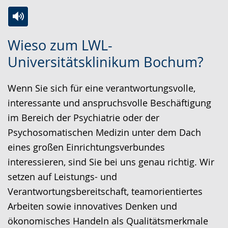
Zur
Aktiviere
Ein
Wieso zum LWL-
Leichten
Audio-
Video
Universitätsklinikum Bochum?
Sprache
Unterstützung.
in
wechseln.
Deutscher
Wenn Sie sich für eine verantwortungsvolle,
Gebärdensprache
interessante und anspruchsvolle Beschäftigung
wird
im Bereich der Psychiatrie oder der
angezeigt.
Psychosomatischen Medizin unter dem Dach
eines großen Einrichtungsverbundes
interessieren, sind Sie bei uns genau richtig. Wir
setzen auf Leistungs- und
Verantwortungsbereitschaft, teamorientiertes
Arbeiten sowie innovatives Denken und
ökonomisches Handeln als Qualitätsmerkmale