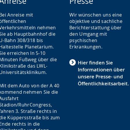
Anreise
Presse
Bei Anreise mit
Wir wünschen uns eine
öffentlichen
objektive und sachliche
Verkehrsmitteln nehmen
Berichterstattung über
Sie ab Hauptbahnhof die
den Umgang mit
U-Bahn 308/318 bis
psychischen
Haltestelle Planetarium.
Erkrankungen.
Sie erreichen In 5-10
Minuten Fußweg über die
Hier finden Sie
Klinikstraße das LWL-
Informationen über
Universitätsklinikum.
unsere Presse- und
Öffentlichkeitsarbeit.
Mit dem Auto von der A 40
kommend nehmen Sie die
Ausfahrt
Stadion/RuhrCongress,
fahren 3. Straße rechts in
die Küppersstraße bis zum
Ende rechts in die