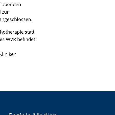
t über den
 zur
 angeschlossen.
hotherapie statt,
 des WVR befindet
Kliniken