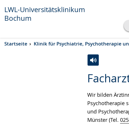
LWL-Universitätsklinikum
Bochum
Transkript anzeigen
Startseite
Klinik für Psychiatrie, Psychotherapie 
Abspielen
Pausieren
Zur
Aktiviere
Ein
Facharz
Leichten
Audio-
Video
Sprache
Unterstützung.
in
wechseln.
Deutscher
Wir bilden Ärztin
Gebärdensprach
Psychotherapie s
wird
und Psychotherap
angezeigt.
Münster (Tel.
025