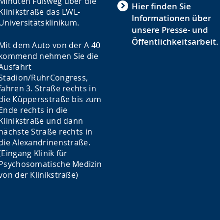
Minuten Fußweg über die
Hier finden Sie
Klinikstraße das LWL-
Informationen über
Universitätsklinikum.
unsere Presse- und
Öffentlichkeitsarbeit.
Mit dem Auto von der A 40
kommend nehmen Sie die
Ausfahrt
Stadion/RuhrCongress,
fahren 3. Straße rechts in
die Küppersstraße bis zum
Ende rechts in die
Klinikstraße und dann
nächste Straße rechts in
die Alexandrinenstraße.
(Eingang Klinik für
Psychosomatische Medizin
von der Klinikstraße)