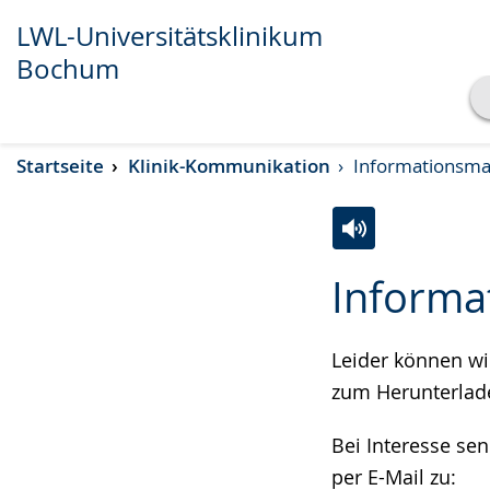
LWL-Universitätsklinikum
Bochum
Transkript anzeigen
Startseite
Klinik-Kommunikation
Informationsmat
Abspielen
Pausieren
Zur
Aktiviere
Ein
Informa
Leichten
Audio-
Video
Sprache
Unterstützung.
in
wechseln.
Deutscher
Leider können wi
Gebärdensprach
zum Herunterlade
wird
Bei Interesse se
angezeigt.
per E-Mail zu: