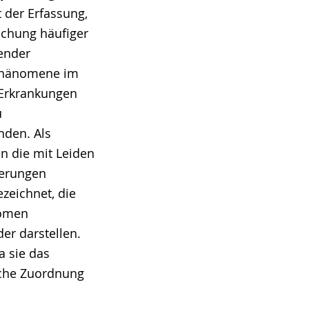
t der Erfassung,
uchung häufiger
tender
Phänomene im
 Erkrankungen
u
nden. Als
n die mit Leiden
erungen
zeichnet, die
tomen
er darstellen.
a sie das
sche Zuordnung