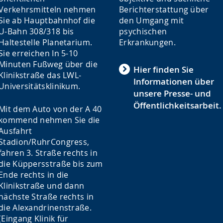
Verkehrsmitteln nehmen
Berichterstattung über
Sie ab Hauptbahnhof die
den Umgang mit
U-Bahn 308/318 bis
psychischen
Haltestelle Planetarium.
Erkrankungen.
Sie erreichen In 5-10
Minuten Fußweg über die
Hier finden Sie
Klinikstraße das LWL-
Informationen über
Universitätsklinikum.
unsere Presse- und
Öffentlichkeitsarbeit.
Mit dem Auto von der A 40
kommend nehmen Sie die
Ausfahrt
Stadion/RuhrCongress,
fahren 3. Straße rechts in
die Küppersstraße bis zum
Ende rechts in die
Klinikstraße und dann
nächste Straße rechts in
die Alexandrinenstraße.
(Eingang Klinik für