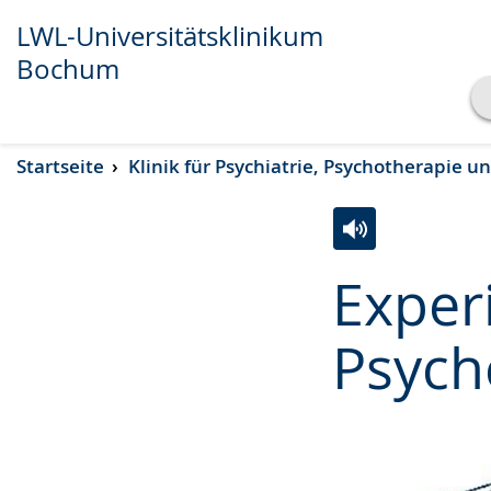
LWL-Universitätsklinikum
Bochum
Transkript anzeigen
Startseite
Klinik für Psychiatrie, Psychotherapie 
Abspielen
Pausieren
Zur
Aktiviere
Ein
Exper
Leichten
Audio-
Video
Sprache
Unterstützung.
in
Psych
wechseln.
Deutscher
Gebärdensprach
wird
angezeigt.