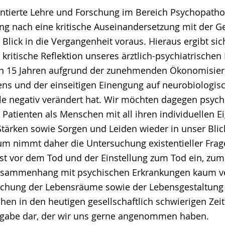
entierte Lehre und Forschung im Bereich Psychopathol
ng nach eine kritische Auseinandersetzung mit der 
lick in die Vergangenheit voraus. Hieraus ergibt sich
e kritische Reflektion unseres ärztlich-psychiatrische
ten 15 Jahren aufgrund der zunehmenden Ökonomisie
s und der einseitigen Einengung auf neurobiologis
e negativ verändert hat. Wir möchten dagegen psych
Patienten als Menschen mit all ihren individuellen E
ärken sowie Sorgen und Leiden wieder in unser Blick
um nimmt daher die Untersuchung existentieller Fra
st vor dem Tod und der Einstellung zum Tod ein, zum
sammenhang mit psychischen Erkrankungen kaum ver
uchung der Lebensräume sowie der Lebensgestaltung
en in den heutigen gesellschaftlich schwierigen Zeite
fgabe dar, der wir uns gerne angenommen haben.