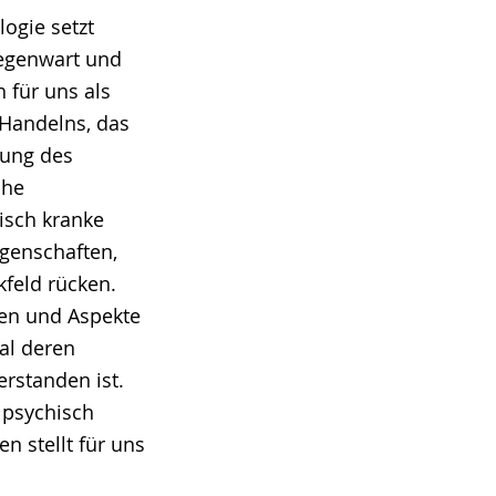
ogie setzt
Gegenwart und
 für uns als
n Handelns, das
rung des
che
isch kranke
igenschaften,
feld rücken.
gen und Aspekte
al deren
standen ist.
 psychisch
n stellt für uns