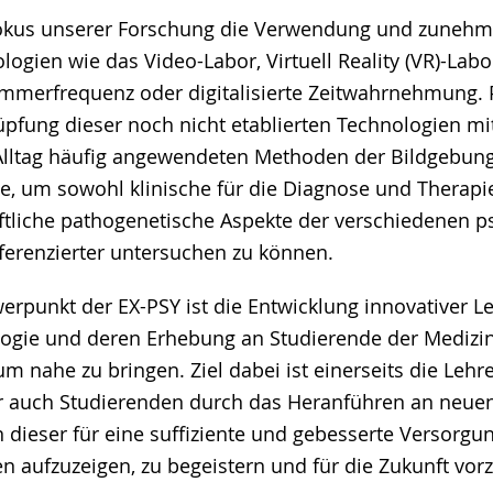
Fokus unserer Forschung die Verwendung und zunehm
gien wie das Video-Labor, Virtuell Reality (VR)-Labor,
mmerfrequenz oder digitalisierte Zeitwahrnehmung. 
üpfung dieser noch nicht etablierten Technologien mit
Alltag häufig angewendeten Methoden der Bildgebun
ie, um sowohl klinische für die Diagnose und Therapie
tliche pathogenetische Aspekte der verschiedenen p
ferenzierter untersuchen zu können.
werpunkt der EX-PSY ist die Entwicklung innovativer
ogie und deren Erhebung an Studierende der Medizin
m nahe zu bringen. Ziel dabei ist einerseits die Lehr
r auch Studierenden durch das Heranführen an neue
n dieser für eine suffiziente und gebesserte Versorgu
 aufzuzeigen, zu begeistern und für die Zukunft vorz