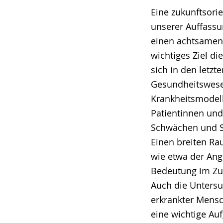
Eine zukunftsori
unserer Auffassu
einen achtsamen B
wichtiges Ziel di
sich in den letz
Gesundheitswesen
Krankheitsmodell
Patientinnen und 
Schwächen und St
Einen breiten Ra
wie etwa der Ang
Bedeutung im Zu
Auch die Unters
erkrankter Mensch
eine wichtige Au