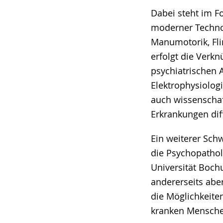
Dabei steht im 
moderner Technolo
Manumotorik, Fli
erfolgt die Verkn
psychiatrischen 
Elektrophysiolog
auch wissenschaf
Erkrankungen dif
Ein weiterer Sch
die Psychopathol
Universität Bochu
andererseits abe
die Möglichkeite
kranken Menschen