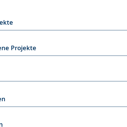
jekte
ene Projekte
en
n