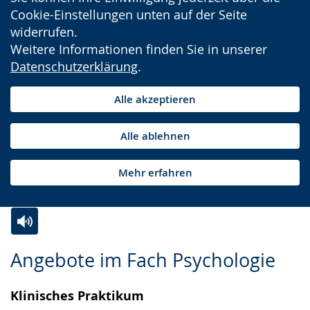
Cookie-Einstellungen unten auf der Seite
widerrufen.
Weitere Informationen finden Sie in unserer
Datenschutzerklärung
.
Alle akzeptieren
Alle ablehnen
Mehr erfahren
Zur
Aktiviere
Ein
Angebote im Fach Psychologie
Leichten
Audio-
Video
Sprache
Unterstützung.
in
Klinisches Praktikum
wechseln.
Deutscher