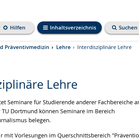
Hilfen
Inhaltsverzeichnis
Suchen
und Präventivmedizin
Lehre
Interdisziplinäre Lehre
ziplinäre Lehre
etet Seminare für Studierende anderer Fachbereiche a
e
r TU Dortmund können Seminare im Bereich
urnalismus belegen.
ir mit Vorlesungen im Querschnittsbereich "Präventio