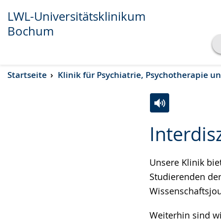
LWL-Universitätsklinikum
Bochum
Transkript anzeigen
Startseite
Klinik für Psychiatrie, Psychotherapie 
Abspielen
Pausieren
Zur
Aktiviere
Ein
Interdis
Leichten
Audio-
Video
Sprache
Unterstützung.
in
wechseln.
Deutscher
Unsere Klinik bi
Gebärdensprach
Studierenden de
wird
Wissenschaftsjo
angezeigt.
Weiterhin sind w