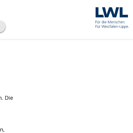
n. Die
n,