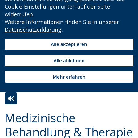
Cookie-Einstellungen unten auf der Seite
widerrufen.
Weitere Informationen finden Sie in unserer
Datenschutzerklärung
.
Alle akzeptieren
Alle ablehnen
Mehr erfahren
Zur
Aktiviere
Ein
Medizinische
Leichten
Audio-
Video
Sprache
Unterstützung.
in
Behandlung & Therapie
wechseln.
Deutscher