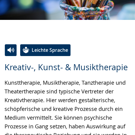
Leichte Sprache
Zur
Aktiviere
Ein
Kreativ-, Kunst- & Musiktherapie
Leichten
Audio-
Video
Sprache
Unterstützung.
in
Kunsttherapie, Musiktherapie, Tanztherapie und
wechseln.
Deutscher
Theatertherapie sind typische Vertreter der
Gebärdensprache
Kreativtherapie. Hier werden gestalterische,
wird
schöpferische und kreative Prozesse durch ein
angezeigt.
Medium vermittelt. Sie können psychische
Prozesse in Gang setzen, haben Auswirkung auf
die therapeutische Beziehung und sie werden in