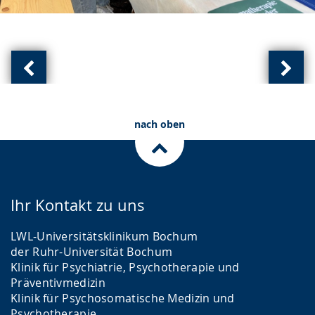
Vorherige
Näch
Ansicht:
Ansic
(
(
nach oben
von
von
)
)
Ihr Kontakt zu uns
LWL-Universitätsklinikum Bochum
der Ruhr-Universität Bochum
Klinik für Psychiatrie, Psychotherapie und
Präventivmedizin
Klinik für Psychosomatische Medizin und
Psychotherapie