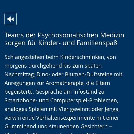
Zur
Aktiviere
Ein
Teams der Psychosomatischen Medizin
Leichten
Audio-
Video
sorgen für Kinder- und Familienspaß
Sprache
Unterstützung.
in
wechseln.
Deutscher
Schlangestehen beim Kinderschminken, von
Gebärdensprache
morgens durchgehend bis zum späten
wird
Nachmittag, Dino- oder Blumen-Duftsteine mit
angezeigt.
Anregungen zur Aromatherapie, die Eltern
begeisterte, Gespräche am Infostand zu
Smartphone- und Computerspiel-Problemen,
analoges Spielen mit Vier gewinnt oder Jenga,
verwirrende Verhaltensexperimente mit einer
Gummihand und staunenden Gesichtern –