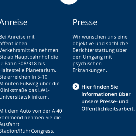
Anreise
Presse
Bei Anreise mit
Wir wünschen uns eine
öffentlichen
objektive und sachliche
Verkehrsmitteln nehmen
Berichterstattung über
Sie ab Hauptbahnhof die
den Umgang mit
U-Bahn 308/318 bis
psychischen
Haltestelle Planetarium.
Erkrankungen.
Sie erreichen In 5-10
Minuten Fußweg über die
Hier finden Sie
Klinikstraße das LWL-
Informationen über
Universitätsklinikum.
unsere Presse- und
Öffentlichkeitsarbeit.
Mit dem Auto von der A 40
kommend nehmen Sie die
Ausfahrt
Stadion/RuhrCongress,