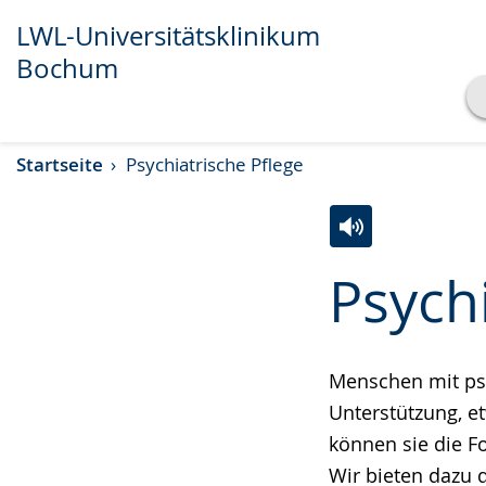
LWL-Universitätsklinikum
Bochum
Transkript anzeigen
Startseite
Psychiatrische Pflege
Abspielen
Pausieren
Zur
Aktiviere
Ein
Psychi
Leichten
Audio-
Video
Sprache
Unterstützung.
in
wechseln.
Deutscher
Menschen mit psy
Gebärdensprach
Unterstützung, et
wird
können sie die F
angezeigt.
Wir bieten dazu d