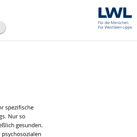
r spezifische
gs. Nur so
eßlich gesunden.
r psychosozialen