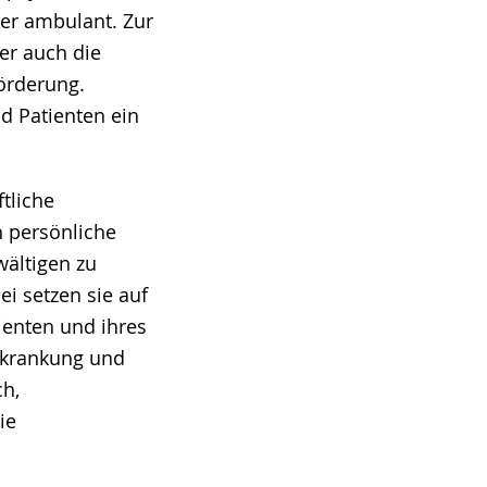
der ambulant. Zur
er auch die
örderung.
d Patienten ein
tliche
 persönliche
wältigen zu
i setzen sie auf
ienten und ihres
Erkrankung und
ch,
ie