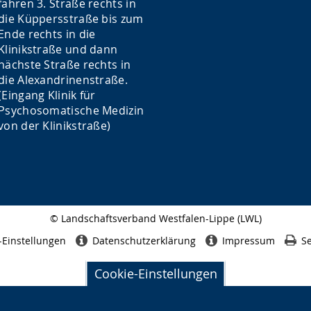
fahren 3. Straße rechts in
die Küppersstraße bis zum
Ende rechts in die
Klinikstraße und dann
nächste Straße rechts in
die Alexandrinenstraße.
(Eingang Klinik für
Psychosomatische Medizin
von der Klinikstraße)
© Landschaftsverband Westfalen-Lippe (LWL)
Seitenabschluss
-Einstellungen
Datenschutzerklärung
Impressum
Se
Cookie-Einstellungen