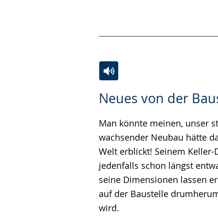
Zur
Aktiviere
Ein
Neues von der Baus
Leichten
Audio-
Video
Sprache
Unterstützung.
in
Man könnte meinen, unser st
wechseln.
Deutscher
wachsender Neubau hätte das
Gebärdensprache
Welt erblickt! Seinem Keller-D
wird
jedenfalls schon längst ent
angezeigt.
seine Dimensionen lassen er
auf der Baustelle drumheru
wird.