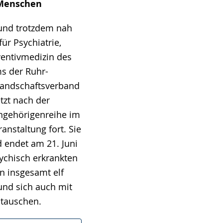
 Menschen
und trotzdem nah
für Psychiatrie,
entivmedizin des
ms der Ruhr-
Landschaftsverband
tzt nach der
ngehörigenreihe im
nstaltung fort. Sie
d endet am 21. Juni
ychisch erkrankten
n insgesamt elf
und sich auch mit
stauschen.