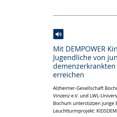
Zur
Aktiviere
Ein
Mit DEMPOWER Kin
Leichten
Audio-
Video
Jugendliche von ju
Sprache
Unterstützung.
in
demenzerkrankten 
wechseln.
Deutscher
Gebärdensprache
erreichen
wird
Alzheimer-Gesellschaft Bochu
angezeigt.
Vinzenz e.V. und LWL-Univers
Bochum unterstützen junge B
Leuchtturmprojekt: KIDSDEM