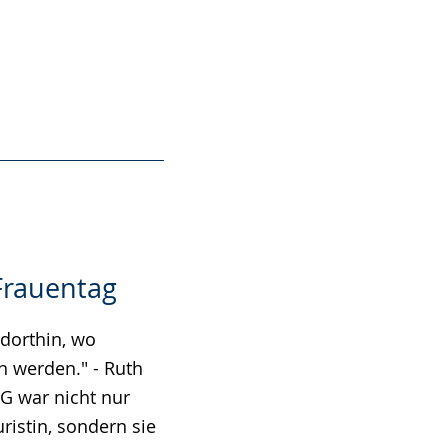
Frauentag
 dorthin, wo
n werden." - Ruth
G war nicht nur
ristin, sondern sie