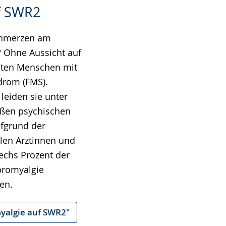
f SWR2
Schmerzen am
? Ohne Aussicht auf
hten Menschen mit
drom (FMS).
eiden sie unter
oßen psychischen
fgrund der
len Ärztinnen und
echs Prozent der
bromyalgie
en.
yalgie auf SWR2"