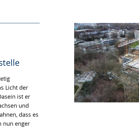
telle
etig
 Licht der
asein ist er
wachsen und
ahnen, dass es
m nun enger