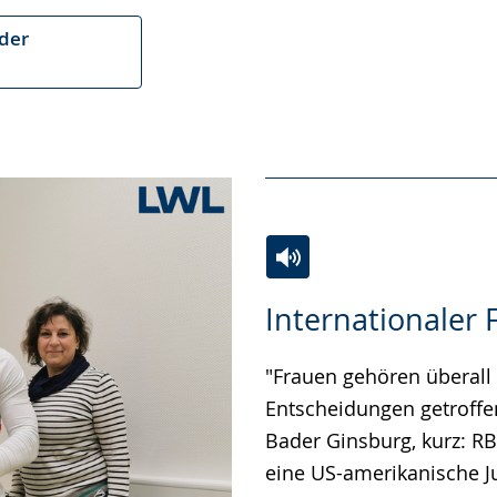
der
Zur
Aktiviere
Ein
Internationaler 
Leichten
Audio-
Video
Sprache
Unterstützung.
in
"Frauen gehören überall
wechseln.
Deutscher
Entscheidungen getroffe
Gebärdensprache
Bader Ginsburg, kurz: RB
wird
eine US-amerikanische Ju
angezeigt.