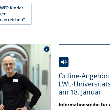
OWER Kinder
ngen
n erreichen"
Zur
Aktiviere
Ein
Online-Angehöri
Leichten
Audio-
Video
LWL-Universitäts
Sprache
Unterstützung.
in
am 18. Januar
wechseln.
Deutscher
Gebärdensprache
Informationsreihe für
wird