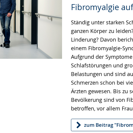
Zur
Aktiviere
Ein
Fibromyalgie au
Leichten
Audio-
Video
Sprache
Unterstützung.
in
Ständig unter starken 
wechseln.
Deutscher
ganzen Körper zu leiden
Gebärdensprache
Linderung? Davon beric
wird
einem Fibromyalgie-Syn
angezeigt.
Aufgrund der Symptome l
Schlafstörungen und gr
Belastungen und sind au
Schmerzen schon bei vie
Ärzten gewesen. Bis zu s
Bevölkerung sind von Fi
betroffen, vor allem Frau
zum Beitrag "Fibrom