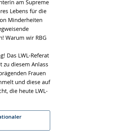
chterin am Supreme
hres Lebens für die
von Minderheiten
wegweisende
en! Warum wir RBG
ag! Das LWL-Referat
at zu diesem Anlass
 prägenden Frauen
mmelt und diese auf
ht, die heute LWL-
ationaler