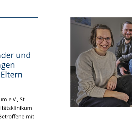
der und
ngen
Eltern
m e.V., St.
itätsklinikum
etroffene mit