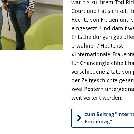
war bis zu ihrem Tod Ri
Court und hat sich zeit i
Rechte von Frauen und 
eingesetzt. Und damit 
Entscheidungen getroff
erwähnen? Heute ist
#InternationalerFrauent
für Chancengleichheit h
verschiedene Zitate von
der Zeitgeschichte gesa
zwei Postern untergebrac
weit verteilt werden.
zum Beitrag "Intern
Frauentag"