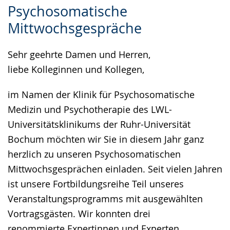
Psychosomatische
Leichten
Audio-
Video
Mittwochsgespräche
Sprache
Unterstützung.
in
wechseln.
Deutscher
Sehr geehrte Damen und Herren,
Gebärdensprache
liebe Kolleginnen und Kollegen,
wird
angezeigt.
im Namen der Klinik für Psychosomatische
Medizin und Psychotherapie des LWL-
Universitätsklinikums der Ruhr-Universität
Bochum möchten wir Sie in diesem Jahr ganz
herzlich zu unseren Psychosomatischen
Mittwochsgesprächen einladen. Seit vielen Jahren
ist unsere Fortbildungsreihe Teil unseres
Veranstaltungsprogramms mit ausgewählten
Vortragsgästen. Wir konnten drei
renommierte Expertinnen und Experten