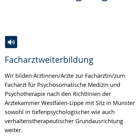
Gebärdensprache
wird
angezeigt.
Zur
Aktiviere
Ein
Facharztweiterbildung
Leichten
Audio-
Video
Sprache
Unterstützung.
in
Wir bilden Ärztinnen/Ärzte zur Fachärztin/zum
wechseln.
Deutscher
Facharzt für Psychosomatische Medizin und
Gebärdensprache
Psychotherapie nach den Richtlinien der
wird
Ärztekammer Westfalen-Lippe mit Sitz in Münster
angezeigt.
sowohl in tiefenpsychologischer wie auch
verhaltenstherapeutischer Grundausrichtung
weiter.