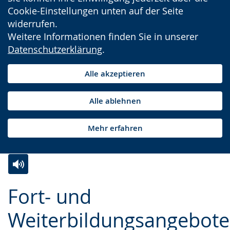
Cookie-Einstellungen unten auf der Seite
widerrufen.
Weitere Informationen finden Sie in unserer
Datenschutzerklärung
.
Alle akzeptieren
Alle ablehnen
Mehr erfahren
Zur
Aktiviere
Ein
Fort- und
Leichten
Audio-
Video
Sprache
Unterstützung.
in
Weiterbildungsangebote
wechseln.
Deutscher