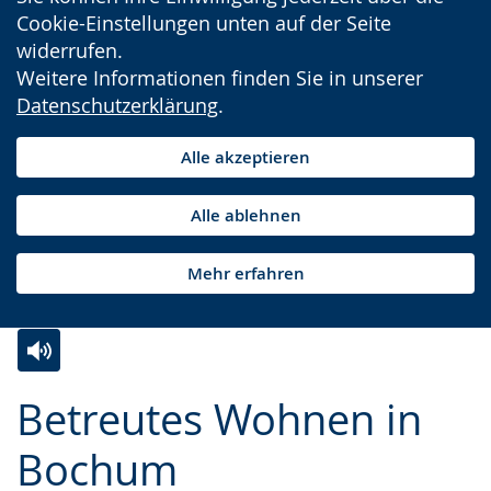
Cookie-Einstellungen unten auf der Seite
widerrufen.
Weitere Informationen finden Sie in unserer
Datenschutzerklärung
.
Alle akzeptieren
Alle ablehnen
Mehr erfahren
Zur
Aktiviere
Ein
Betreutes Wohnen in
Leichten
Audio-
Video
Sprache
Unterstützung.
in
Bochum
wechseln.
Deutscher