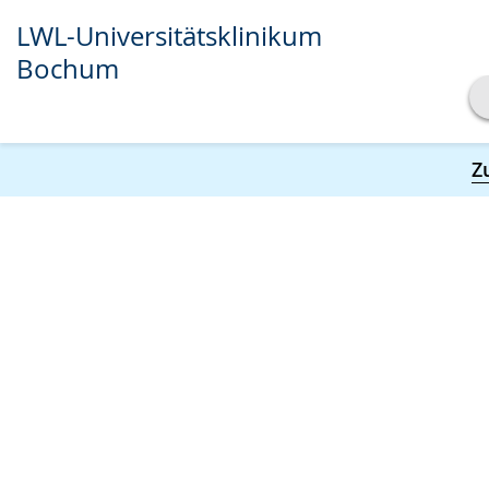
LWL-Universitätsklinikum
Bochum
Transkript anzeigen
Z
Abspielen
Pausieren