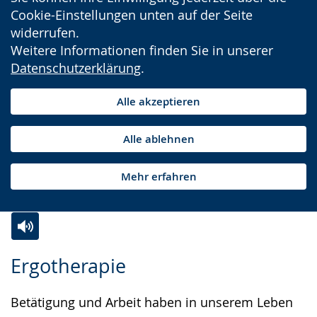
Cookie-Einstellungen unten auf der Seite
widerrufen.
Weitere Informationen finden Sie in unserer
Datenschutzerklärung
.
Alle akzeptieren
Alle ablehnen
Mehr erfahren
Zur
Aktiviere
Ein
Ergotherapie
Leichten
Audio-
Video
Sprache
Unterstützung.
in
Betätigung und Arbeit haben in unserem Leben
wechseln.
Deutscher