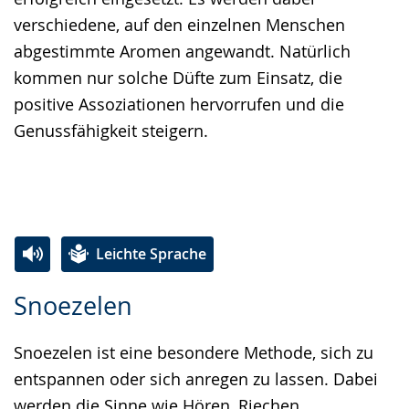
verschiedene, auf den einzelnen Menschen
abgestimmte Aromen angewandt. Natürlich
kommen nur solche Düfte zum Einsatz, die
positive Assoziationen hervorrufen und die
Genussfähigkeit steigern.
Leichte Sprache
Zur
Aktiviere
Ein
Snoezelen
Leichten
Audio-
Video
Sprache
Unterstützung.
in
Snoezelen ist eine besondere Methode, sich zu
wechseln.
Deutscher
entspannen oder sich anregen zu lassen. Dabei
Gebärdensprache
werden die Sinne wie Hören, Riechen,