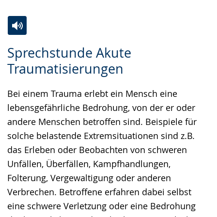
Zur
Aktiviere
Ein
Sprechstunde Akute
Leichten
Audio-
Video
Traumatisierungen
Sprache
Unterstützung.
in
wechseln.
Deutscher
Bei einem Trauma erlebt ein Mensch eine
Gebärdensprache
lebensgefährliche Bedrohung, von der er oder
wird
andere Menschen betroffen sind. Beispiele für
angezeigt.
solche belastende Extremsituationen sind z.B.
das Erleben oder Beobachten von schweren
Unfällen, Überfällen, Kampfhandlungen,
Folterung, Vergewaltigung oder anderen
Verbrechen. Betroffene erfahren dabei selbst
eine schwere Verletzung oder eine Bedrohung