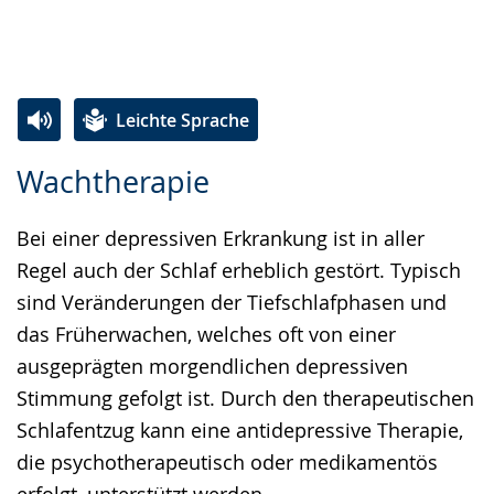
Leichte Sprache
Zur
Aktiviere
Ein
Wachtherapie
Leichten
Audio-
Video
Sprache
Unterstützung.
in
Bei einer depressiven Erkrankung ist in aller
wechseln.
Deutscher
Regel auch der Schlaf erheblich gestört. Typisch
Gebärdensprache
sind Veränderungen der Tiefschlafphasen und
wird
das Früherwachen, welches oft von einer
angezeigt.
ausgeprägten morgendlichen depressiven
Stimmung gefolgt ist. Durch den therapeutischen
Schlafentzug kann eine antidepressive Therapie,
die psychotherapeutisch oder medikamentös