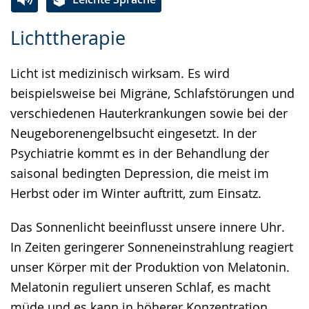
Zur
Aktiviere
Ein
Lichttherapie
Leichten
Audio-
Video
Sprache
Unterstützung.
in
Licht ist medizinisch wirksam. Es wird
wechseln.
Deutscher
beispielsweise bei Migräne, Schlafstörungen und
Gebärdensprache
verschiedenen Hauterkrankungen sowie bei der
wird
Neugeborenengelbsucht eingesetzt. In der
angezeigt.
Psychiatrie kommt es in der Behandlung der
saisonal bedingten Depression, die meist im
Herbst oder im Winter auftritt, zum Einsatz.
Das Sonnenlicht beeinflusst unsere innere Uhr.
In Zeiten geringerer Sonneneinstrahlung reagiert
unser Körper mit der Produktion von Melatonin.
Melatonin reguliert unseren Schlaf, es macht
müde und es kann in höherer Konzentration