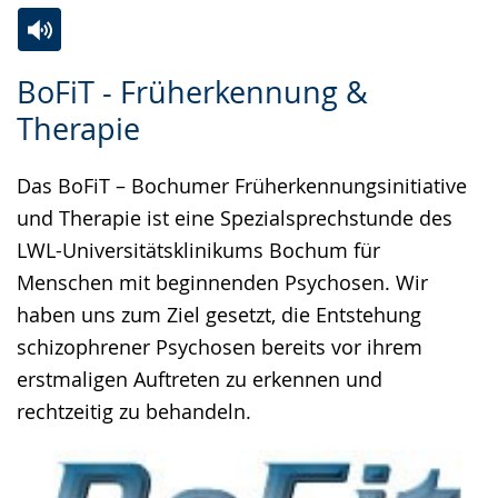
Zur
Aktiviere
Ein
BoFiT - Früherkennung &
Leichten
Audio-
Video
Therapie
Sprache
Unterstützung.
in
wechseln.
Deutscher
Das BoFiT – Bochumer Früherkennungsinitiative
Gebärdensprache
und Therapie ist eine Spezialsprechstunde des
wird
LWL-Universitätsklinikums Bochum für
angezeigt.
Menschen mit beginnenden Psychosen. Wir
haben uns zum Ziel gesetzt, die Entstehung
schizophrener Psychosen bereits vor ihrem
erstmaligen Auftreten zu erkennen und
rechtzeitig zu behandeln.