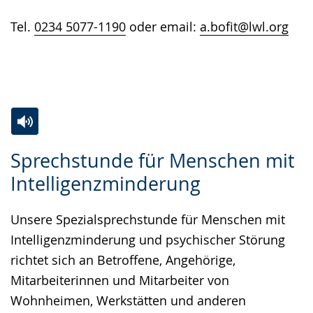
Tel.
0234 5077-1190
oder email:
a.bofit@lwl.org
Zur
Aktiviere
Ein
Sprechstunde für Menschen mit
Leichten
Audio-
Video
Intelligenzminderung
Sprache
Unterstützung.
in
wechseln.
Deutscher
Unsere Spezialsprechstunde für Menschen mit
Gebärdensprache
Intelligenzminderung und psychischer Störung
wird
richtet sich an Betroffene, Angehörige,
angezeigt.
Mitarbeiterinnen und Mitarbeiter von
Wohnheimen, Werkstätten und anderen