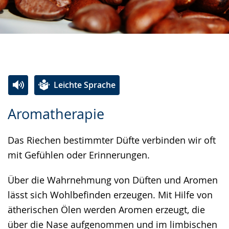
Leichte Sprache
Zur
Aktiviere
Ein
Aromatherapie
Leichten
Audio-
Video
Sprache
Unterstützung.
in
Das Riechen bestimmter Düfte verbinden wir oft
wechseln.
Deutscher
mit Gefühlen oder Erinnerungen.
Gebärdensprache
wird
Über die Wahrnehmung von Düften und Aromen
angezeigt.
lässt sich Wohlbefinden erzeugen. Mit Hilfe von
ätherischen Ölen werden Aromen erzeugt, die
über die Nase aufgenommen und im limbischen