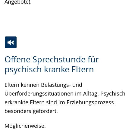
Angebote).
Zur
Aktiviere
Ein
Offene Sprechstunde für
Leichten
Audio-
Video
psychisch kranke Eltern
Sprache
Unterstützung.
in
wechseln.
Deutscher
Eltern kennen Belastungs- und
Gebärdensprache
Überforderungssituationen im Alltag. Psychisch
wird
erkrankte Eltern sind im Erziehungsprozess
angezeigt.
besonders gefordert.
Möglicherweise: