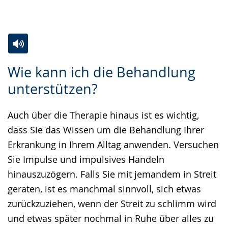
Zur
Aktiviere
Ein
Wie kann ich die Behandlung
Leichten
Audio-
Video
unterstützen?
Sprache
Unterstützung.
in
wechseln.
Deutscher
Auch über die Therapie hinaus ist es wichtig,
Gebärdensprache
dass Sie das Wissen um die Behandlung Ihrer
wird
Erkrankung in Ihrem Alltag anwenden. Versuchen
angezeigt.
Sie Impulse und impulsives Handeln
hinauszuzögern. Falls Sie mit jemandem in Streit
geraten, ist es manchmal sinnvoll, sich etwas
zurückzuziehen, wenn der Streit zu schlimm wird
und etwas später nochmal in Ruhe über alles zu