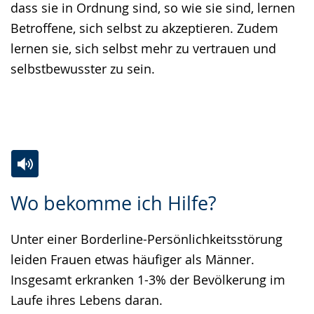
dass sie in Ordnung sind, so wie sie sind, lernen
Betroffene, sich selbst zu akzeptieren. Zudem
lernen sie, sich selbst mehr zu vertrauen und
selbstbewusster zu sein.
Zur
Aktiviere
Ein
Wo bekomme ich Hilfe?
Leichten
Audio-
Video
Sprache
Unterstützung.
in
Unter einer Borderline-Persönlichkeitsstörung
wechseln.
Deutscher
leiden Frauen etwas häufiger als Männer.
Gebärdensprache
Insgesamt erkranken 1-3% der Bevölkerung im
wird
Laufe ihres Lebens daran.
angezeigt.