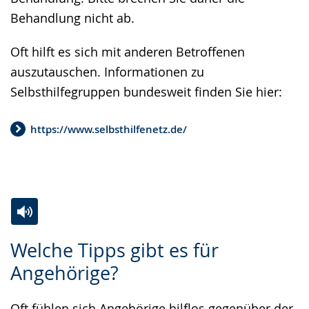
Behandlung nicht ab.
Oft hilft es sich mit anderen Betroffenen
auszutauschen. Informationen zu
Selbsthilfegruppen bundesweit finden Sie hier:
https://www.selbsthilfenetz.de/
Zur
Aktiviere
Ein
Welche Tipps gibt es für
Leichten
Audio-
Video
Angehörige?
Sprache
Unterstützung.
in
wechseln.
Deutscher
Oft fühlen sich Angehörige hilflos gegenüber der