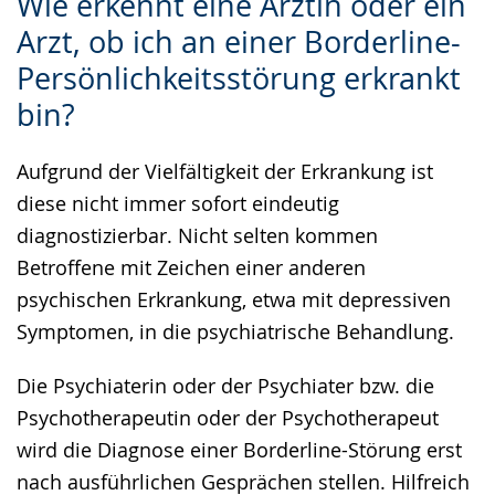
Wie erkennt eine Ärztin oder ein
Leichten
Audio-
Video
Arzt, ob ich an einer Borderline-
Sprache
Unterstützung.
in
Persönlichkeitsstörung erkrankt
wechseln.
Deutscher
Gebärdensprache
bin?
wird
Aufgrund der Vielfältigkeit der Erkrankung ist
angezeigt.
diese nicht immer sofort eindeutig
diagnostizierbar. Nicht selten kommen
Betroffene mit Zeichen einer anderen
psychischen Erkrankung, etwa mit depressiven
Symptomen, in die psychiatrische Behandlung.
Die Psychiaterin oder der Psychiater bzw. die
Psychotherapeutin oder der Psychotherapeut
wird die Diagnose einer Borderline-Störung erst
nach ausführlichen Gesprächen stellen. Hilfreich