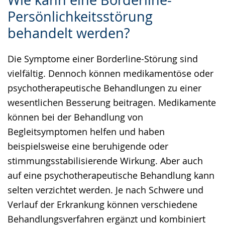
Wie kann eine Borderline-
Leichten
Audio-
Video
Persönlichkeitsstörung
Sprache
Unterstützung.
in
behandelt werden?
wechseln.
Deutscher
Gebärdensprache
Die Symptome einer Borderline-Störung sind
wird
vielfältig. Dennoch können medikamentöse oder
angezeigt.
psychotherapeutische Behandlungen zu einer
wesentlichen Besserung beitragen. Medikamente
können bei der Behandlung von
Begleitsymptomen helfen und haben
beispielsweise eine beruhigende oder
stimmungsstabilisierende Wirkung. Aber auch
auf eine psychotherapeutische Behandlung kann
selten verzichtet werden. Je nach Schwere und
Verlauf der Erkrankung können verschiedene
Behandlungsverfahren ergänzt und kombiniert