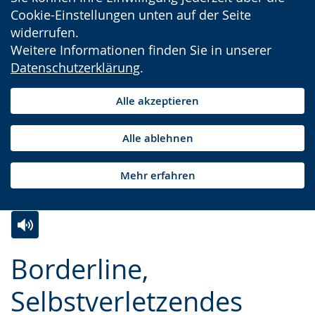
Cookie-Einstellungen unten auf der Seite
widerrufen.
Weitere Informationen finden Sie in unserer
Datenschutzerklärung
.
Alle akzeptieren
Alle ablehnen
Mehr erfahren
Zur
Aktiviere
Ein
Borderline,
Leichten
Audio-
Video
Sprache
Unterstützung.
in
Selbstverletzendes
wechseln.
Deutscher