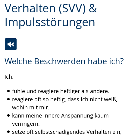
Verhalten (SVV) &
Gebärdensprache
wird
Impulsstörungen
angezeigt.
Zur
Aktiviere
Ein
Welche Beschwerden habe ich?
Leichten
Audio-
Video
Sprache
Unterstützung.
in
Ich:
wechseln.
Deutscher
Gebärdensprache
fühle und reagiere heftiger als andere.
wird
reagiere oft so heftig, dass ich nicht weiß,
angezeigt.
wohin mit mir.
kann meine innere Anspannung kaum
verringern.
setze oft selbstschädigendes Verhalten ein,