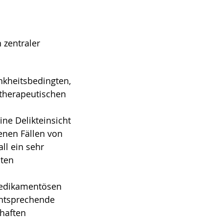
 zentraler
nkheitsbedingten,
therapeutischen
ne Delikteinsicht
enen Fällen von
ll ein sehr
mten
 medikamentösen
entsprechende
rhaften