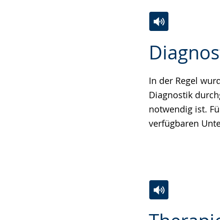
Zur
Aktiviere
Ein
Diagnos
Leichten
Audio-
Video
Sprache
Unterstützung.
in
wechseln.
Deutscher
In der Regel wur
Gebärdensprach
Diagnostik durch
wird
notwendig ist. F
angezeigt.
verfügbaren Unt
Zur
Aktiviere
Ein