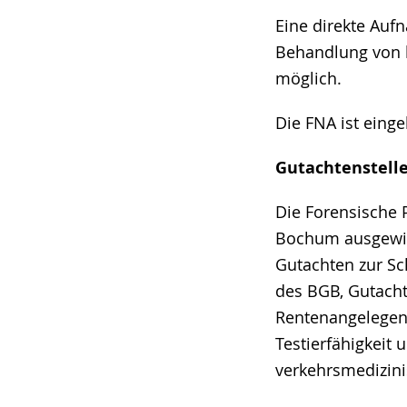
Eine direkte Auf
Behandlung von h
möglich.
Die FNA ist eing
Gutachtenstell
Die Forensische P
Bochum ausgewies
Gutachten zur Sc
des BGB, Gutachte
Rentenangelegenh
Testierfähigkeit
verkehrsmedizini