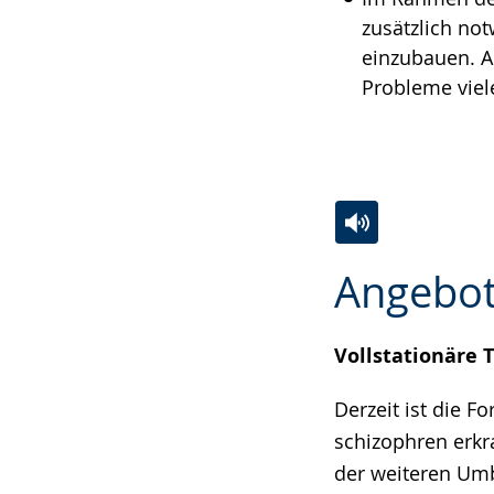
zusätzlich no
einzubauen. A
Probleme viele
Zur
Aktiviere
Ein
Angebo
Leichten
Audio-
Video
Sprache
Unterstützung.
in
wechseln.
Deutscher
Vollstationäre 
Gebärdensprach
Derzeit ist die F
wird
schizophren erkr
angezeigt.
der weiteren Um