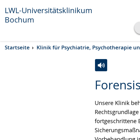
LWL-Universitätsklinikum
Bochum
Transkript anzeigen
Startseite
Klinik für Psychiatrie, Psychotherapie 
Abspielen
Pausieren
Zur
Aktiviere
Ein
Forensis
Leichten
Audio-
Video
Sprache
Unterstützung.
in
wechseln.
Deutscher
Unsere Klinik be
Gebärdensprach
Rechtsgrundlage 
wird
fortgeschrittene
angezeigt.
Sicherungsmaßnah
Vorbehandlung in