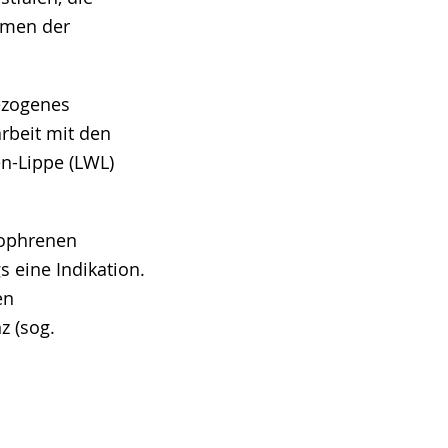
hmen der
ezogenes
rbeit mit den
n-Lippe (LWL)
zophrenen
s eine Indikation.
en
z (sog.