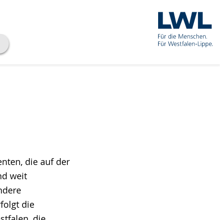
nten, die auf der
nd weit
ndere
olgt die
tfalen, die