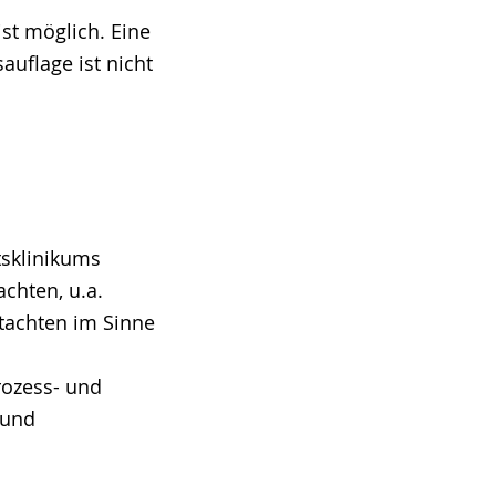
st möglich. Eine
uflage ist nicht
tsklinikums
chten, u.a.
tachten im Sinne
rozess- und
 und