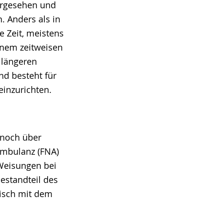
orgesehen und
n. Anders als in
e Zeit, meistens
einem zeitweisen
 längeren
d besteht für
einzurichten.
 noch über
eambulanz (FNA)
 Weisungen bei
estandteil des
risch mit dem