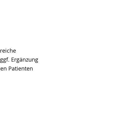
greiche
 ggf. Ergänzung
gen Patienten