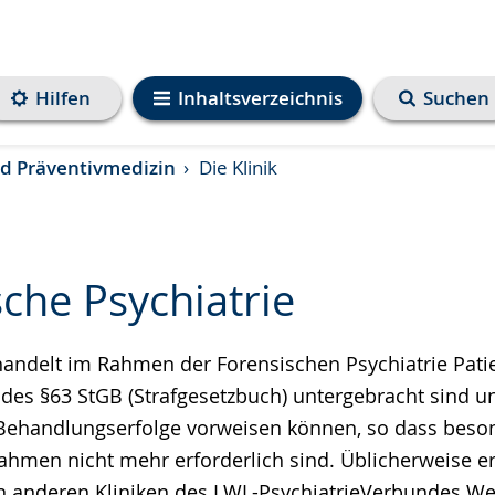
Hilfen
Inhaltsverzeichnis
Suchen
und Präventivmedizin
Die Klinik
che Psychiatrie
handelt im Rahmen der Forensischen Psychiatrie Patie
e
des §63 StGB (Strafgesetzbuch) untergebracht sind u
 Behandlungserfolge vorweisen können, so dass beso
men nicht mehr erforderlich sind. Üblicherweise erf
 anderen Kliniken des LWL-PsychiatrieVerbundes Wes