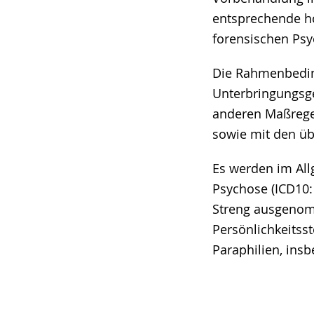
entsprechende h
forensischen Psyc
Die Rahmenbedin
Unterbringungsge
anderen Maßregel
sowie mit den üb
Es werden im All
Psychose (ICD10: 
Streng ausgenom
Persönlichkeitss
Paraphilien, ins