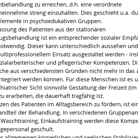
ehandlung zu erreichen, d.h. eine verordnete
innehme streng einzuhalten. Dies geschieht u.a. du
lemente in psychoedukativen Gruppen.
assung des Patienten aus der stationären
ugsbehandlung ist ein entsprechender sozialer Empf
twendig. Dieser kann unterschiedlich aussehen und 
ultiprofessionellem Einsatz ausgestaltet werden - in
zialarbeiterischer und pflegerischer Kompetenzen. Die
lche aus verschiedensten Gründen nicht mehr in das 
ntegriert werden können. Für diese Menschen ist es u
hiatrischer Sicht sinnvolle Gestaltung der Freizeit (im 
 erarbeiten, die dauerhaft tragfähig ist.
n des Patienten im Alltagsbereich zu fördern, ist ei
tandteil der Behandlung. In verschiedenen Gruppenan
Waschtraining, Einkaufstraining werden diese Kompe
egepersonal geschult.
 allgemeinen körperlichen und seelischen Stabilisier