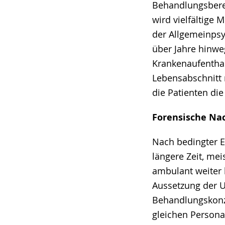
Behandlungsberei
wird vielfältige 
der Allgemeinpsyc
über Jahre hinweg
Krankenaufenthal
Lebensabschnitt
die Patienten die
Forensische Na
Nach bedingter E
längere Zeit, me
ambulant weiter b
Aussetzung der U
Behandlungskonze
gleichen Personal