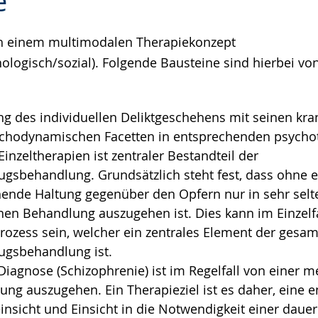
e
ch einem multimodalen Therapiekonzept
e
ologisch/sozial). Folgende Bausteine sind hierbei von
ng des individuellen Deliktgeschehens mit seinen kra
ychodynamischen Facetten in entsprechenden psycho
nzeltherapien ist zentraler Bestandteil der
ugsbehandlung. Grundsätzlich steht fest, dass ohne ei
ende Haltung gegenüber den Opfern nur in sehr selt
nen Behandlung auszugehen ist. Dies kann im Einzelfa
Prozess sein, welcher ein zentrales Element der gesa
ugsbehandlung ist.
Diagnose (Schizophrenie) ist im Regelfall von einer
ng auszugehen. Ein Therapieziel ist es daher, eine 
nsicht und Einsicht in die Notwendigkeit einer daue