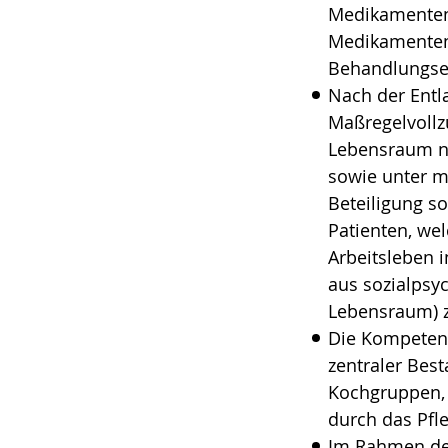
Medikamentenb
Medikamentene
Behandlungse
Nach der Entl
Maßregelvollz
Lebensraum no
sowie unter m
Beteiligung so
Patienten, we
Arbeitsleben i
aus sozialpsyc
Lebensraum) zu
Die Kompetenze
zentraler Bes
Kochgruppen, 
durch das Pfl
Im Rahmen der