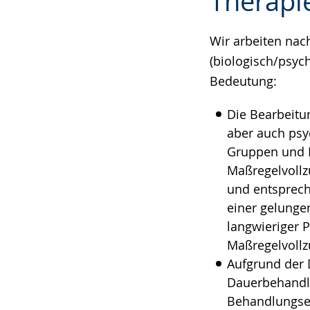
Therapi
Leichten
Audio-
Video
Sprache
Unterstützung.
in
wechseln.
Deutscher
Wir arbeiten na
Gebärdensprach
(biologisch/psych
wird
Bedeutung:
angezeigt.
Die Bearbeitu
aber auch ps
Gruppen und Ei
Maßregelvollz
und entsprech
einer gelunge
langwieriger 
Maßregelvollz
Aufgrund der 
Dauerbehandlu
Behandlungsei