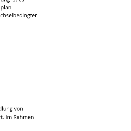
splan
echselbedingter
ndlung von
ert. Im Rahmen