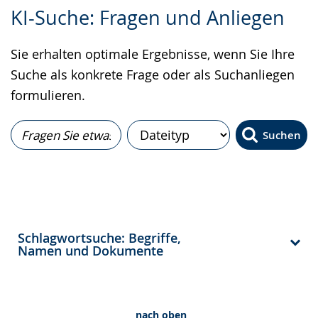
Zur
Aktiviere
Ein
KI-Suche: Fragen und Anliegen
Leichten
Audio-
Video
Sprache
Unterstützung.
in
Sie erhalten optimale Ergebnisse, wenn Sie Ihre
wechseln.
Deutscher
Suche als konkrete Frage oder als Suchanliegen
Gebärdensprache
formulieren.
wird
angezeigt.
Suchen
Schlagwortsuche: Begriffe,
Namen und Dokumente
nach oben