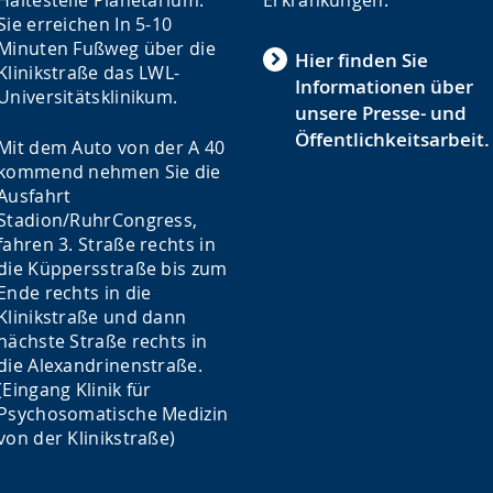
Haltestelle Planetarium.
Erkrankungen.
Sie erreichen In 5-10
Minuten Fußweg über die
Hier finden Sie
Klinikstraße das LWL-
Informationen über
Universitätsklinikum.
unsere Presse- und
Öffentlichkeitsarbeit.
Mit dem Auto von der A 40
kommend nehmen Sie die
Ausfahrt
Stadion/RuhrCongress,
fahren 3. Straße rechts in
die Küppersstraße bis zum
Ende rechts in die
Klinikstraße und dann
nächste Straße rechts in
die Alexandrinenstraße.
(Eingang Klinik für
Psychosomatische Medizin
von der Klinikstraße)