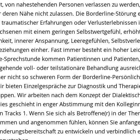
st, von nahestehenden Personen verlassen zu werden
 deren Nähe nicht zulassen. Die Borderline-Störung e
traumatischer Erfahrungen oder Verlusterlebnissen i
achsenen mit einem geringen Selbstwertgefühl, erhöh
hkeit, innerer Anspannung, Leeregefühlen, Selbstver
eziehungen einher. Fast immer besteht ein hoher Lei
ne-Sprechstunde kommen Patientinnen und Patienten,
gehende voll- oder teilstationäre Behandlung ausreich
ner nicht so schweren Form der Borderline-Persönlich
Wir bieten Einzelgespräche zur Diagnostik und Therapi
ppen. Wir arbeiten nach dem Konzept der Dialektisc
Dies geschieht in enger Abstimmung mit den Kollegin
 Tracks 1. Wenn Sie sich als Betroffene(r) in der The
nommen und angenommen fühlen, können Sie anfangen,
änderungsbereitschaft zu entwickeln und verbindlich