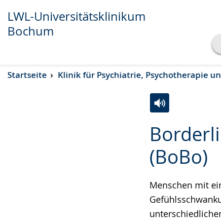
LWL-Universitätsklinikum
Bochum
Transkript anzeigen
Startseite
Klinik für Psychiatrie, Psychotherapie 
Abspielen
Pausieren
Zur
Aktiviere
Ein
Borderl
Leichten
Audio-
Video
Sprache
Unterstützung.
in
(BoBo)
wechseln.
Deutscher
Gebärdensprach
Menschen mit ein
wird
Gefühlsschwankun
angezeigt.
unterschiedliche