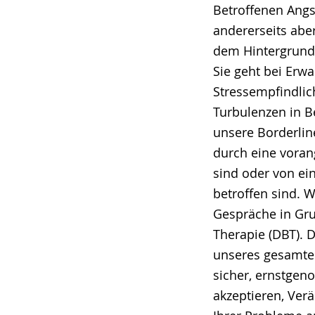
Betroffenen Ang
andererseits aber
dem Hintergrund 
Sie geht bei Erw
Stressempfindlic
Turbulenzen in B
unsere Borderli
durch eine voran
sind oder von ei
betroffen sind. 
Gespräche in Gru
Therapie (DBT). 
unseres gesamten
sicher, ernstge
akzeptieren, Ver