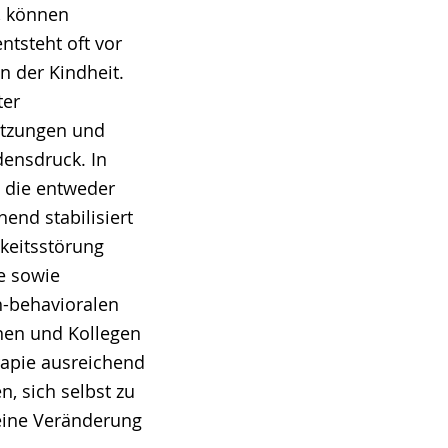
, können
ntsteht oft vor
n der Kindheit.
ter
letzungen und
densdruck. In
 die entweder
end stabilisiert
keitsstörung
e sowie
h-behavioralen
nen und Kollegen
rapie ausreichend
 sich selbst zu
 eine Veränderung