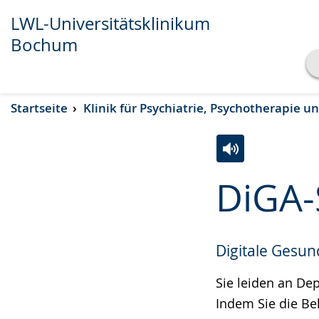
LWL-Universitätsklinikum
Bochum
Transkript anzeigen
Startseite
Klinik für Psychiatrie, Psychotherapie 
Abspielen
Pausieren
Zur
Aktiviere
Ein
DiGA-
Leichten
Audio-
Video
Sprache
Unterstützung.
in
wechseln.
Deutscher
Digitale Gesu
Gebärdensprach
wird
Sie leiden an De
angezeigt.
Indem Sie die Be