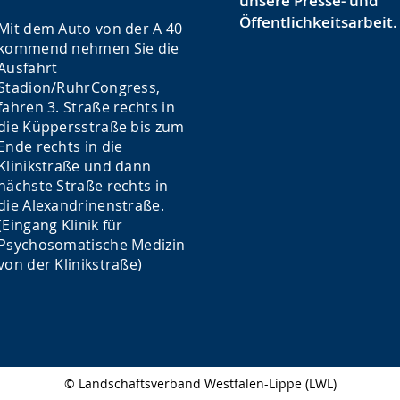
unsere Presse- und
Öffentlichkeitsarbeit.
Mit dem Auto von der A 40
kommend nehmen Sie die
Ausfahrt
Stadion/RuhrCongress,
fahren 3. Straße rechts in
die Küppersstraße bis zum
Ende rechts in die
Klinikstraße und dann
nächste Straße rechts in
die Alexandrinenstraße.
(Eingang Klinik für
Psychosomatische Medizin
von der Klinikstraße)
© Landschaftsverband Westfalen-Lippe (LWL)
Seitenabschluss