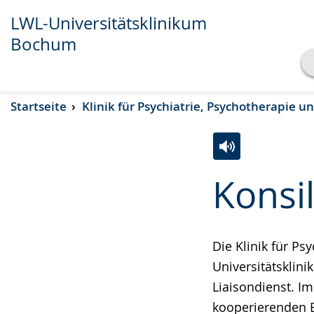
LWL-Universitätsklinikum
Bochum
Transkript anzeigen
Startseite
Klinik für Psychiatrie, Psychotherapie 
Abspielen
Pausieren
Zur
Aktiviere
Ein
Konsil
Leichten
Audio-
Video
Sprache
Unterstützung.
in
wechseln.
Deutscher
Die Klinik für Ps
Gebärdensprach
Universitätsklin
wird
Liaisondienst. I
angezeigt.
kooperierenden 