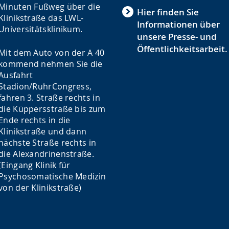
Minuten Fußweg über die
Hier finden Sie
Klinikstraße das LWL-
Informationen über
Universitätsklinikum.
unsere Presse- und
Öffentlichkeitsarbeit.
Mit dem Auto von der A 40
kommend nehmen Sie die
Ausfahrt
Stadion/RuhrCongress,
fahren 3. Straße rechts in
die Küppersstraße bis zum
Ende rechts in die
Klinikstraße und dann
nächste Straße rechts in
die Alexandrinenstraße.
(Eingang Klinik für
Psychosomatische Medizin
von der Klinikstraße)