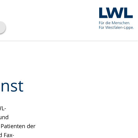
enst
WL-
 und
Patienten der
d Fax-