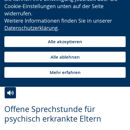
Cookie-Einstellungen unten auf der Seite
widerrufen.
Weitere Informationen finden Sie in unserer
Datenschutzerklärung
.
Alle akzeptieren
Alle ablehnen
Mehr erfahren
Zur
Aktiviere
Ein
Offene Sprechstunde für
Leichten
Audio-
Video
psychisch erkrankte Eltern
Sprache
Unterstützung.
in
wechseln.
Deutscher