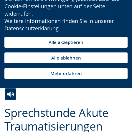
Cookie-Einstellungen unten auf der Seite
widerrufen.
Weitere Informationen finden Sie in unserer
Datenschutzerklärung
.
Alle akzeptieren
Alle ablehnen
Mehr erfahren
Zur
Aktiviere
Ein
Sprechstunde Akute
Leichten
Audio-
Video
Sprache
Unterstützung.
in
Traumatisierungen
wechseln.
Deutscher