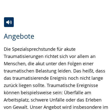
Zur
Aktiviere
Ein
Angebote
Leichten
Audio-
Video
Sprache
Unterstützung.
in
Die Spezialsprechstunde für akute
wechseln.
Deutscher
Traumatisierungen richtet sich vor allem an
Gebärdensprache
Menschen, die akut unter den Folgen einer
wird
traumatischen Belastung leiden. Das heißt, dass
angezeigt.
das traumatisierende Ereignis noch nicht lange
zurück liegen sollte. Traumatische Ereignisse
können beispielsweise sein: Überfälle am
Arbeitsplatz, schwere Unfälle oder das Erleben
von Gewalt. Unser Angebot wird insbesondere im