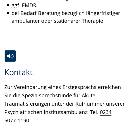
ggf. EMDR
bei Bedarf Beratung bezüglich längerfristiger
ambulanter oder stationärer Therapie
Zur
Aktiviere
Ein
Kontakt
Leichten
Audio-
Video
Sprache
Unterstützung.
in
Zur Vereinbarung eines Erstgesprächs erreichen
wechseln.
Deutscher
Sie die Spezialsprechstunde für Akute
Gebärdensprache
Traumatisierungen unter der Rufnummer unserer
wird
Psychiatrischen Institutsambulanz: Tel.
0234
angezeigt.
5077-1190
.