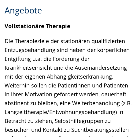
Zur
Aktiviere
Ein
Angebote
Leichten
Audio-
Video
Sprache
Unterstützung.
in
Vollstationäre Therapie
wechseln.
Deutscher
Gebärdensprache
Die Therapieziele der stationären qualifizierten
wird
Entzugsbehandlung sind neben der körperlichen
angezeigt.
Entgiftung u.a. die Förderung der
Krankheitseinsicht und die Auseinandersetzung
mit der eigenen Abhängigkeitserkrankung.
Weiterhin sollen die Patientinnen und Patienten
in ihrer Motivation gefördert werden, dauerhaft
abstinent zu bleiben, eine Weiterbehandlung (z.B.
Langzeittherapie/Entwöhnungsbehandlung) in
Betracht zu ziehen, Selbsthilfegruppen zu
besuchen und Kontakt zu Suchtberatungsstellen