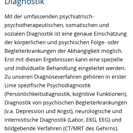
Diagnostik
Leichten
Audio-
Video
Sprache
Unterstützung.
in
Mit der umfassenden psychiatrisch-
wechseln.
Deutscher
psychotherapeutischen, somatischen und
Gebärdensprache
sozialen Diagnostik ist eine genaue Einschätzung
wird
der körperlichen und psychischen Folge- oder
angezeigt.
Begleiterkrankungen der Abhängigkeit möglich.
Erst mit diesen Ergebnissen kann eine spezielle
und individuelle Behandlung eingeleitet werden.
Zu unseren Diagnoseverfahren gehören in erster
Linie spezifische Psychodiagnostik
(Persönlichkeitsdiagnostik, kognitive Funktionen),
Diagnostik von psychischen Begleiterkrankungen
(v.a. Depression und Angst), neurologische und
internistische Diagnostik (Labor, EKG, EEG) und
bildgebende Verfahren (CT/MRT des Gehirns).