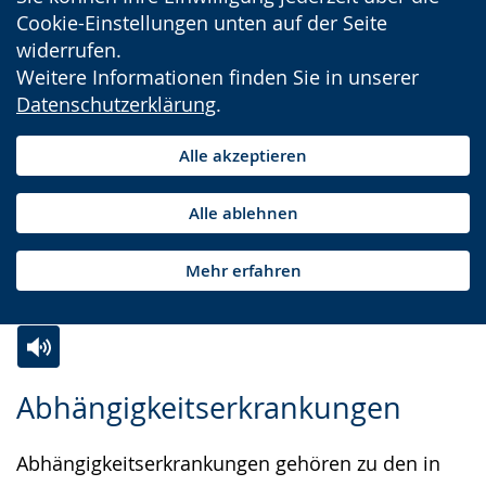
Cookie-Einstellungen unten auf der Seite
widerrufen.
Weitere Informationen finden Sie in unserer
Datenschutzerklärung
.
Alle akzeptieren
Alle ablehnen
Mehr erfahren
Zur
Aktiviere
Ein
Abhängigkeitserkrankungen
Leichten
Audio-
Video
Sprache
Unterstützung.
in
Abhängigkeitserkrankungen gehören zu den in
wechseln.
Deutscher