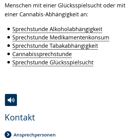
Menschen mit einer Glücksspielsucht oder mit
einer Cannabis-Abhängigkeit an:
Sprechstunde Alkoholabhängigkeit
Sprechstunde Medikamentenkonsum
Sprechstunde Tabakabhängigkeit
Cannabissprechstunde
Sprechstunde Glücksspielsucht
Zur
Aktiviere
Ein
Kontakt
Leichten
Audio-
Video
Sprache
Unterstützung.
in
Ansprechpersonen
wechseln.
Deutscher