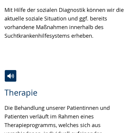
Mit Hilfe der sozialen Diagnostik können wir die
aktuelle soziale Situation und ggf. bereits
vorhandene Maßnahmen innerhalb des
Suchtkrankenhilfesystems erheben.
Zur
Aktiviere
Ein
Therapie
Leichten
Audio-
Video
Sprache
Unterstützung.
in
Die Behandlung unserer Patientinnen und
wechseln.
Deutscher
Patienten verläuft im Rahmen eines
Gebärdensprache
Therapieprogramms, welches sich aus
wird