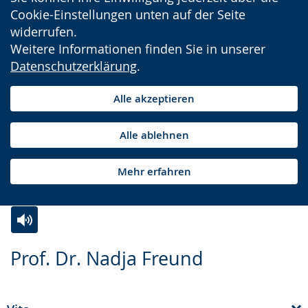
Cookie-Einstellungen unten auf der Seite
widerrufen.
Weitere Informationen finden Sie in unserer
Datenschutzerklärung
.
Alle akzeptieren
Alle ablehnen
Mehr erfahren
Zur
Aktiviere
Ein
Prof. Dr. Nadja Freund
Leichten
Audio-
Video
Sprache
Unterstützung.
in
wechseln.
Deutscher