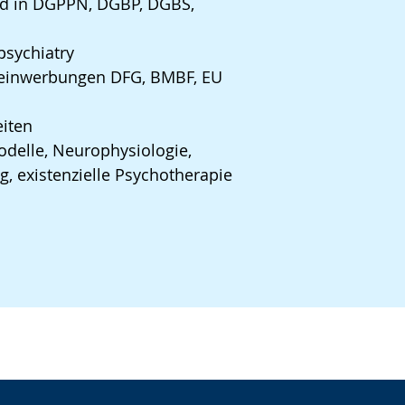
nd in DGPPN, DGBP, DGBS,
psychiatry
eleinwerbungen DFG, BMBF, EU
eiten
delle, Neurophysiologie,
, existenzielle Psychotherapie