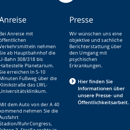
Anreise
Presse
Bei Anreise mit
Wir wünschen uns eine
öffentlichen
objektive und sachliche
Verkehrsmitteln nehmen
Berichterstattung über
Sie ab Hauptbahnhof die
den Umgang mit
U-Bahn 308/318 bis
psychischen
Haltestelle Planetarium.
Erkrankungen.
Sie erreichen In 5-10
Minuten Fußweg über die
Hier finden Sie
Klinikstraße das LWL-
Informationen über
Universitätsklinikum.
unsere Presse- und
Öffentlichkeitsarbeit.
Mit dem Auto von der A 40
kommend nehmen Sie die
Ausfahrt
Stadion/RuhrCongress,