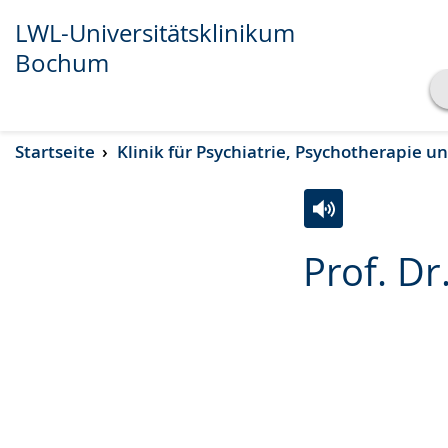
LWL-Universitätsklinikum
Bochum
Transkript anzeigen
Startseite
Klinik für Psychiatrie, Psychotherapie 
Abspielen
Pausieren
Zur
Aktiviere
Ein
Prof. Dr
Leichten
Audio-
Video
Sprache
Unterstützung.
in
wechseln.
Deutscher
Gebärdensprach
wird
angezeigt.