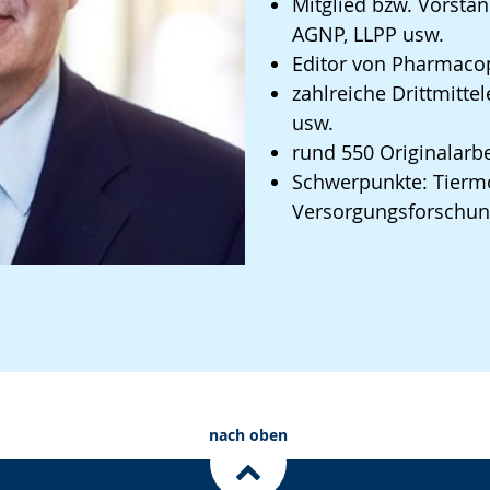
Mitglied bzw. Vorsta
AGNP, LLPP usw.
Editor von Pharmaco
zahlreiche Drittmitt
usw.
rund 550 Originalarb
Schwerpunkte: Tiermo
Versorgungsforschung
nach oben