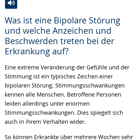
Gebärdensprache
Zur
Aktiviere
Ein
wird
Was ist eine Bipolare Störung
Leichten
Audio-
Video
angezeigt.
und welche Anzeichen und
Sprache
Unterstützung.
in
Beschwerden treten bei der
wechseln.
Deutscher
Gebärdensprache
Erkrankung auf?
wird
Eine extreme Veränderung der Gefühle und der
angezeigt.
Stimmung ist ein typisches Zeichen einer
bipolaren Störung. Stimmungsschwankungen
kennen alle Menschen. Betroffene Personen
leiden allerdings unter enormen
Stimmungsschwankungen. Dies spiegelt sich
auch in ihrem Verhalten wider.
So können Erkrankte über mehrere Wochen sehr