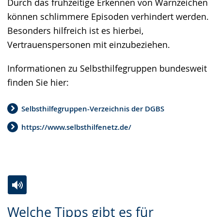
Durch das frühzeitige Erkennen von Warnzeichen
können schlimmere Episoden verhindert werden.
Besonders hilfreich ist es hierbei,
Vertrauenspersonen mit einzubeziehen.
Informationen zu Selbsthilfegruppen bundesweit
finden Sie hier:
Selbsthilfegruppen-Verzeichnis der DGBS
https://www.selbsthilfenetz.de/
Zur
Aktiviere
Ein
Welche Tipps gibt es für
Leichten
Audio-
Video