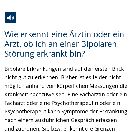
Zur
Aktiviere
Ein
Wie erkennt eine Ärztin oder ein
Leichten
Audio-
Video
Arzt, ob ich an einer Bipolaren
Sprache
Unterstützung.
in
Störung erkrankt bin?
wechseln.
Deutscher
Gebärdensprache
Bipolare Erkrankungen sind auf den ersten Blick
wird
nicht gut zu erkennen. Bisher ist es leider nicht
angezeigt.
möglich anhand von körperlichen Messungen die
Krankheit nachzuweisen. Eine Fachärztin oder ein
Facharzt oder eine Psychotherapeutin oder ein
Psychotherapeut kann Symptome der Erkrankung
nach einem ausführlichen Gespräch erfassen
und zuordnen. Sie bzw. er kennt die Grenzen