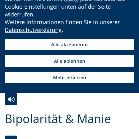
Cookie-Einstellungen unten auf der Seite
widerrufen.
Weitere Informationen finden Sie in unserer
Datenschutzerklärung
.
Alle akzeptieren
Alle ablehnen
Mehr erfahren
Zur
Aktiviere
Ein
Bipolarität & Manie
Leichten
Audio-
Video
Sprache
Unterstützung.
in
wechseln.
Deutscher