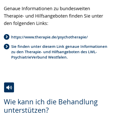
Genaue Informationen zu bundesweiten
Therapie- und Hilfsangeboten finden Sie unter
den folgenden Links:
https://www.therapie.de/psychotherapie/
Sie finden unter diesem Link genaue Informationen
zu den Therapie- und Hilfsangeboten des LWL-
PsychiatrieVerbund Westfalen.
Zur
Aktiviere
Ein
Wie kann ich die Behandlung
Leichten
Audio-
Video
unterstützen?
Sprache
Unterstützung.
in