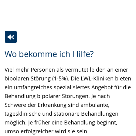
Zur
Aktiviere
Ein
Wo bekomme ich Hilfe?
Leichten
Audio-
Video
Sprache
Unterstützung.
in
Viel mehr Personen als vermutet leiden an einer
wechseln.
Deutscher
bipolaren Störung (1-5%). Die LWL-Kliniken bieten
Gebärdensprache
ein umfangreiches spezialisiertes Angebot für die
wird
Behandlung bipolarer Störungen. Je nach
angezeigt.
Schwere der Erkrankung sind ambulante,
tagesklinische und stationäre Behandlungen
möglich. Je früher eine Behandlung beginnt,
umso erfolgreicher wird sie sein.