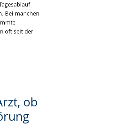
Tagesablauf
n. Bei manchen
timmte
 oft seit der
rzt, ob
törung