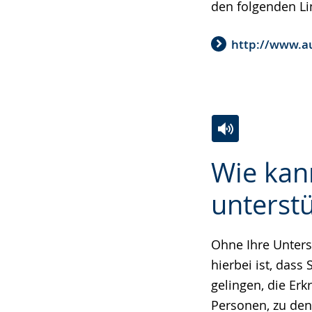
den folgenden Li
http://www.a
Zur
Aktiviere
Ein
Wie kan
Leichten
Audio-
Video
Sprache
Unterstützung.
in
unterst
wechseln.
Deutscher
Gebärdensprach
Ohne Ihre Unters
wird
hierbei ist, dass
angezeigt.
gelingen, die Erk
Personen, zu den