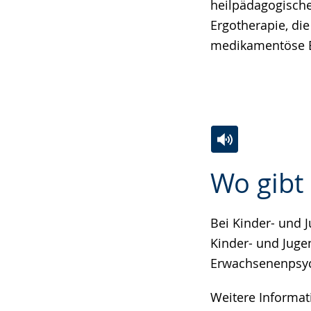
heilpädagogische
Ergotherapie, di
medikamentöse B
Zur
Aktiviere
Ein
Wo gibt 
Leichten
Audio-
Video
Sprache
Unterstützung.
in
wechseln.
Deutscher
Bei Kinder- und J
Gebärdensprach
Kinder- und Juge
wird
Erwachsenenpsych
angezeigt.
Weitere Informat