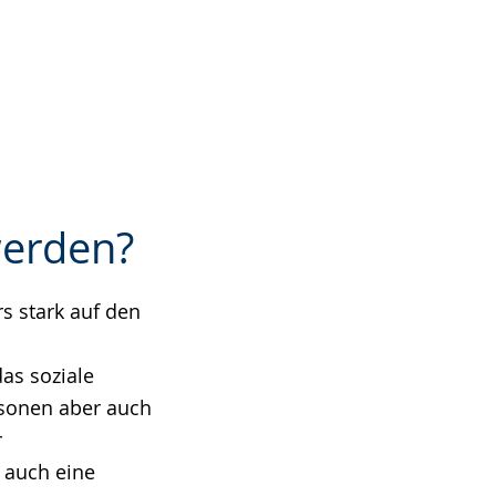
werden?
s stark auf den
as soziale
rsonen aber auch
r
 auch eine