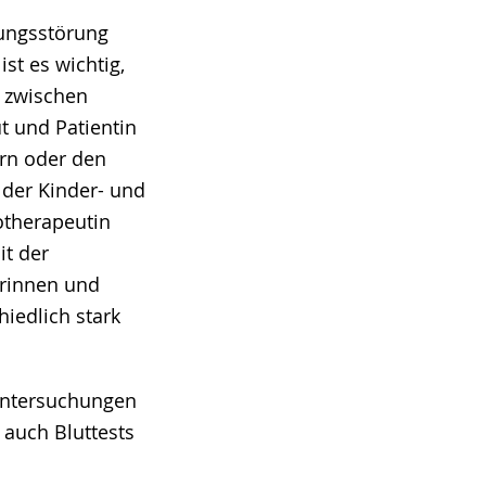
lungsstörung
st es wichtig,
g zwischen
t und Patientin
ern oder den
 der Kinder- und
otherapeutin
it der
erinnen und
hiedlich stark
Untersuchungen
 auch Bluttests