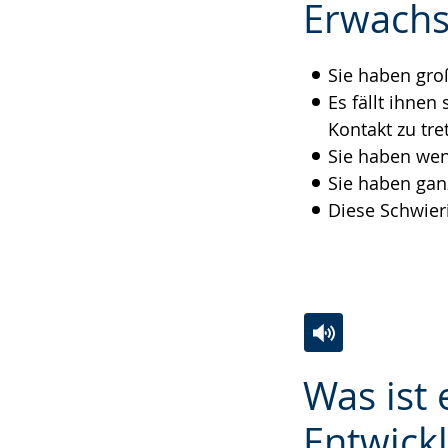
Sprache
Unterstützung.
in
Erwach
wechseln.
Deutscher
Gebärdensprach
Sie haben gr
wird
Es fällt ihne
angezeigt.
Kontakt zu tre
Sie haben wen
Sie haben gan
Diese Schwier
Zur
Aktiviere
Ein
Was ist 
Leichten
Audio-
Video
Sprache
Unterstützung.
in
Entwick