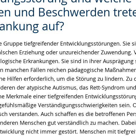
en und Beschwerden trete
e
rankung auf?
ze Gruppe tiefgreifender Entwicklungsstörungen. Sie s
 falschen Erziehung oder unzureichender Zuwendung. 
logische Erkrankungen. Sie sind in ihrer Ausprägung 
 In manchen Fällen reichen pädagogische Maßnahmen,
e Hilfen erforderlich, um die Störung zu lindern. Zu
deren der atypische Autismus, das Rett-Syndrom und
e Merkmale einer tiefgreifenden Entwicklungsstöru
gefühlsmäßige Verständigungsschwierigkeiten sein. 
ch verstanden. Auch schaffen es die betroffenen Per
anderen Menschen gut verständlich zu machen. Dabei 
ntwicklung nicht immer gestört. Menschen mit tiefgre