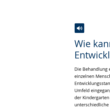
Zur
Aktiviere
Ein
Wie kann
Leichten
Audio-
Video
Sprache
Unterstützung.
in
Entwick
wechseln.
Deutscher
Gebärdensprach
Die Behandlung e
wird
einzelnen Mensch
angezeigt.
Entwicklungsstan
Umfeld eingegan
der Kindergarten
unterschiedliche