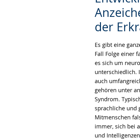
wechseln.
Deutscher
Anzeich
Gebärdensprach
wird
der Erk
angezeigt.
Es gibt eine gan
Fall Folge einer
es sich um neuro
unterschiedlich.
auch umfangreich
gehören unter an
Syndrom. Typisch
sprachliche und 
Mitmenschen fals
immer, sich bei 
und Intelligenze