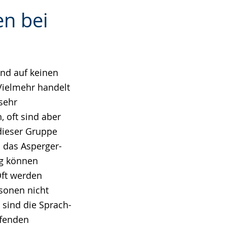
n bei
ind auf keinen
Vielmehr handelt
sehr
 oft sind aber
 dieser Gruppe
 das Asperger-
ng können
Oft werden
sonen nicht
sind die Sprach-
ifenden