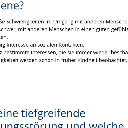
sene?
e
oße Schwierigkeiten im Umgang mit anderen Mensche
n schwer, mit anderen Menschen in einen guten gefüh
ten.
ig Interesse an sozialen Kontakten.
z bestimmte Interessen, die sie immer wieder beschä
igkeiten werden schon in früher Kindheit beobachtet.
eine tiefgreifende
lungsstörung und welche