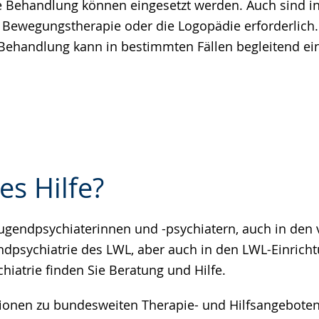
 Behandlung können eingesetzt werden. Auch sind in 
e Bewegungstherapie oder die Logopädie erforderlich.
ehandlung kann in bestimmten Fällen begleitend ein
es Hilfe?
ugendpsychiaterinnen und -psychiatern, auch in den v
e
ndpsychiatrie des LWL, aber auch in den LWL-Einrich
iatrie finden Sie Beratung und Hilfe.
ionen zu bundesweiten Therapie- und Hilfsangeboten 