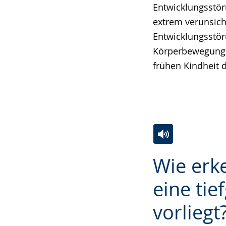
Entwicklungsstö
extrem verunsic
Entwicklungsstör
Körperbewegungen
frühen Kindheit 
Zur
Aktiviere
Ein
Wie erke
Leichten
Audio-
Video
Sprache
Unterstützung.
in
eine tie
wechseln.
Deutscher
vorliegt
Gebärdensprach
wird