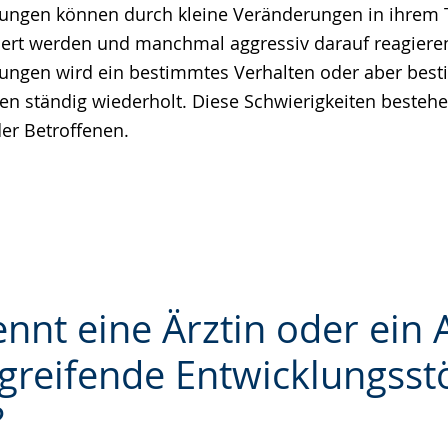
rungen können durch kleine Veränderungen in ihrem 
hert werden und manchmal aggressiv darauf reagiere
ungen wird ein bestimmtes Verhalten oder aber bes
 ständig wiederholt. Diese Schwierigkeiten bestehen
der Betroffenen.
nnt eine Ärztin oder ein A
fgreifende Entwicklungss
?
e