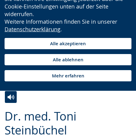
Cookie-Einstellungen unten auf der Seite
widerrufen.
Weitere Informationen finden Sie in unserer
Datenschutzerklärung
.
Alle akzeptieren
Alle ablehnen
Mehr erfahren
Zur
Aktiviere
Ein
Dr. med. Toni
Leichten
Audio-
Video
Sprache
Unterstützung.
in
Steinbüchel
wechseln.
Deutscher