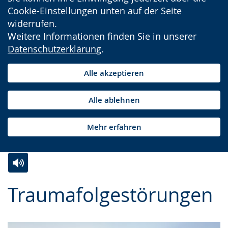
Cookie-Einstellungen unten auf der Seite
widerrufen.
Weitere Informationen finden Sie in unserer
Datenschutzerklärung
.
Alle akzeptieren
Alle ablehnen
Mehr erfahren
Zur
Aktiviere
Ein
Traumafolgestörungen
Leichten
Audio-
Video
Sprache
Unterstützung.
in
wechseln.
Deutscher