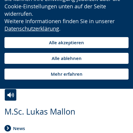
Cookie-Einstellungen unten auf der Seite
widerrufen.
Weitere Informationen finden Sie in unserer
Datenschutzerklärung
.
Alle akzeptieren
Alle ablehnen
Mehr erfahren
Zur
Aktiviere
Ein
M.Sc. Lukas Mallon
Leichten
Audio-
Video
Sprache
Unterstützung.
in
News
wechseln.
Deutscher