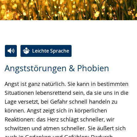
Leichte Sprache
Zur
Aktiviere
Ein
Angststörungen & Phobien
Leichten
Audio-
Video
Sprache
Unterstützung.
in
Angst ist ganz natürlich. Sie kann in bestimmten
wechseln.
Deutscher
Situationen lebensrettend sein, da sie uns in die
Gebärdensprache
Lage versetzt, bei Gefahr schnell handeln zu
wird
können. Angst zeigt sich in körperlichen
angezeigt.
Reaktionen: das Herz schlägt schneller, wir
schwitzen und atmen schneller. Sie äußert sich
auch in Gedanken und Gefühlen: Dadurch