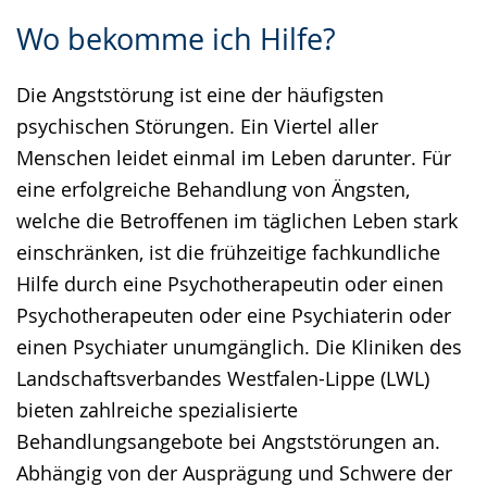
Zur
Aktiviere
Ein
Wo bekomme ich Hilfe?
Leichten
Audio-
Video
Sprache
Unterstützung.
in
Die Angststörung ist eine der häufigsten
wechseln.
Deutscher
psychischen Störungen. Ein Viertel aller
Gebärdensprache
Menschen leidet einmal im Leben darunter. Für
wird
eine erfolgreiche Behandlung von Ängsten,
angezeigt.
welche die Betroffenen im täglichen Leben stark
einschränken, ist die frühzeitige fachkundliche
Hilfe durch eine Psychotherapeutin oder einen
Psychotherapeuten oder eine Psychiaterin oder
einen Psychiater unumgänglich. Die Kliniken des
Landschaftsverbandes Westfalen-Lippe (LWL)
bieten zahlreiche spezialisierte
Behandlungsangebote bei Angststörungen an.
Abhängig von der Ausprägung und Schwere der