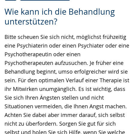
Zur
Aktiviere
Ein
Wie kann ich die Behandlung
Leichten
Audio-
Video
unterstützen?
Sprache
Unterstützung.
in
wechseln.
Deutscher
Bitte scheuen Sie sich nicht, möglichst frühzeitig
Gebärdensprache
eine Psychiaterin oder einen Psychiater oder eine
wird
Psychotherapeutin oder einen
angezeigt.
Psychotherapeuten aufzusuchen. Je früher eine
Behandlung beginnt, umso erfolgreicher wird sie
sein. Für den optimalen Verlauf einer Therapie ist
ihr Mitwirken unumgänglich. Es ist wichtig, dass
Sie sich Ihren Ängsten stellen und nicht
Situationen vermeiden, die Ihnen Angst machen.
Achten Sie dabei aber immer darauf, sich selbst
nicht zu überfordern. Sorgen Sie gut für sich
selbst und holen Sie sich Hilfe, wenn Sie welche