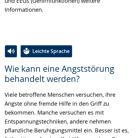
und EEGs (Gehirnfunktionen) weitere
Informationen.
Leichte Sprache
Zur
Aktiviere
Ein
Wie kann eine Angststörung
Leichten
Audio-
Video
behandelt werden?
Sprache
Unterstützung.
in
wechseln.
Deutscher
Viele betroffene Menschen versuchen, ihre
Gebärdensprache
Ängste ohne fremde Hilfe in den Griff zu
wird
bekommen. Manche versuchen es mit
angezeigt.
Entspannungstechniken, andere nehmen
pflanzliche Beruhigungsmittel ein. Besser ist es,