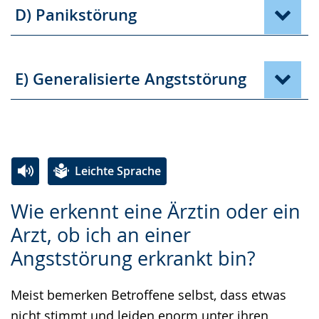
D) Panikstörung
E) Generalisierte Angststörung
Leichte Sprache
Zur
Aktiviere
Ein
Wie erkennt eine Ärztin oder ein
Leichten
Audio-
Video
Arzt, ob ich an einer
Sprache
Unterstützung.
in
Angststörung erkrankt bin?
wechseln.
Deutscher
Gebärdensprache
Meist bemerken Betroffene selbst, dass etwas
wird
nicht stimmt und leiden enorm unter ihren
angezeigt.