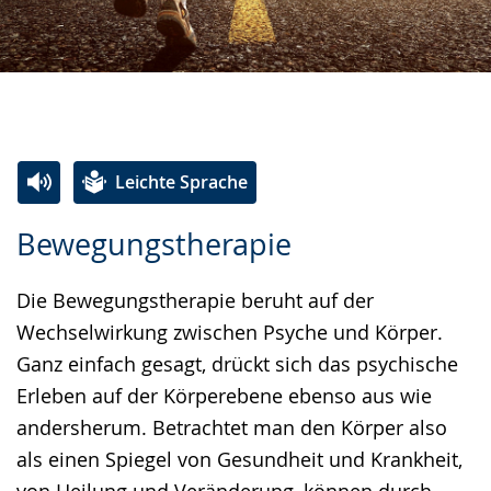
Leichte Sprache
Zur
Aktiviere
Ein
Bewegungstherapie
Leichten
Audio-
Video
Sprache
Unterstützung.
in
Die Bewegungstherapie beruht auf der
wechseln.
Deutscher
Wechselwirkung zwischen Psyche und Körper.
Gebärdensprache
Ganz einfach gesagt, drückt sich das psychische
wird
Erleben auf der Körperebene ebenso aus wie
angezeigt.
andersherum. Betrachtet man den Körper also
als einen Spiegel von Gesundheit und Krankheit,
von Heilung und Veränderung, können durch