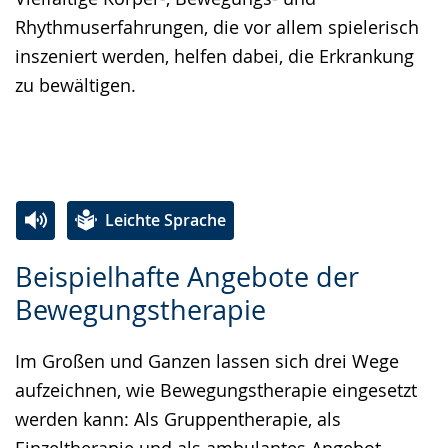
Rhythmuserfahrungen, die vor allem spielerisch
inszeniert werden, helfen dabei, die Erkrankung
zu bewältigen.
Leichte Sprache
Zur
Aktiviere
Ein
Beispielhafte Angebote der
Leichten
Audio-
Video
Bewegungstherapie
Sprache
Unterstützung.
in
wechseln.
Deutscher
Im Großen und Ganzen lassen sich drei Wege
Gebärdensprache
aufzeichnen, wie Bewegungstherapie eingesetzt
wird
werden kann: Als Gruppentherapie, als
angezeigt.
Einzeltherapie und als ambulantes Angebot.