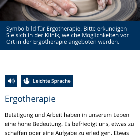
Symbolbild für Ergotherapie. Bitte erkundigen
Sie sich in der Klinik, welche Möglichkeiten vor
Ort in der Ergotherapie angeboten werden.
Leichte Sprache
Zur
Aktiviere
Ein
Ergotherapie
Leichten
Audio-
Video
Sprache
Unterstützung.
in
Betätigung und Arbeit haben in unserem Leben
wechseln.
Deutscher
eine hohe Bedeutung. Es befriedigt uns, etwas zu
Gebärdensprache
schaffen oder eine Aufgabe zu erledigen. Etwas
wird