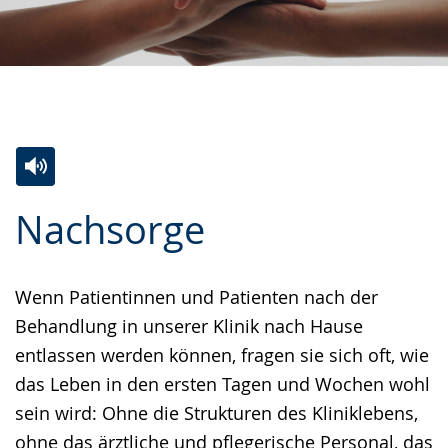
Zur
Aktiviere
Ein
Nachsorge
Leichten
Audio-
Video
Sprache
Unterstützung.
in
wechseln.
Deutscher
Wenn Patientinnen und Patienten nach der
Gebärdensprache
Behandlung in unserer Klinik nach Hause
wird
entlassen werden können, fragen sie sich oft, wie
angezeigt.
das Leben in den ersten Tagen und Wochen wohl
sein wird: Ohne die Strukturen des Kliniklebens,
ohne das ärztliche und pflegerische Personal, das