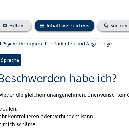
Hilfen
Inhaltsverzeichnis
Suchen
d Psychotherapie
Für Patienten und Angehörige
e Sprache
Beschwerden habe ich?
wieder die gleichen unangenehmen, unerwünschten 
e
quälen.
icht kontrollieren oder verhindern kann.
ch mich schäme.