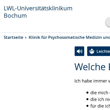
LWL-Universitätsklinikum
Bochum
Transkript anzeigen
Startseite
Klinik für Psychosomatische Medizin un
Abspielen
Pausieren
Leicht
Zur
Aktiviere
Ein
Welche 
Leichten
Audio-
Video
Sprache
Unterstützung.
in
wechseln.
Deutscher
Ich habe immer 
Gebärdensprach
die mich 
wird
die ich n
angezeigt.
für die i