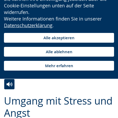
Cookie-Einstellungen unten auf der Seite
widerrufen.
Weitere Informationen finden Sie in unserer
Datenschutzerklärung
.
Alle akzeptieren
Alle ablehnen
Mehr erfahren
Zur
Aktiviere
Ein
Umgang mit Stress und
Leichten
Audio-
Video
Sprache
Unterstützung.
in
Angst
wechseln.
Deutscher