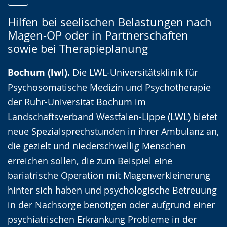
Zur
Aktiviere
Ein
Hilfen bei seelischen Belastungen nach
Leichten
Audio-
Video
Magen-OP oder in Partnerschaften
Sprache
Unterstützung.
in
sowie bei Therapieplanung
wechseln.
Deutscher
Gebärdensprache
Bochum (lwl).
Die LWL-Universitätsklinik für
wird
Psychosomatische Medizin und Psychotherapie
angezeigt.
der Ruhr-Universität Bochum im
Landschaftsverband Westfalen-Lippe (LWL) bietet
neue Spezialsprechstunden in ihrer Ambulanz an,
die gezielt und niederschwellig Menschen
erreichen sollen, die zum Beispiel eine
bariatrische Operation mit Magenverkleinerung
hinter sich haben und psychologische Betreuung
in der Nachsorge benötigen oder aufgrund einer
psychiatrischen Erkrankung Probleme in der